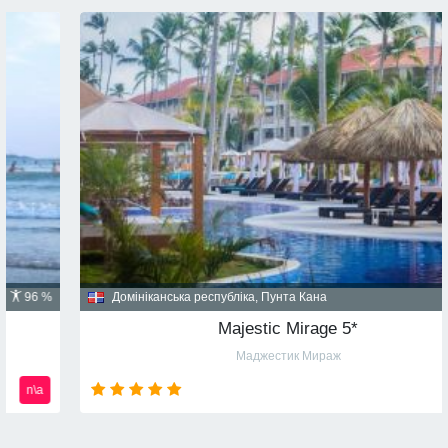
Домініканська республіка, Пунта Кана
91 %
Majestic Mirage 5*
Маджестик Мираж
n\a