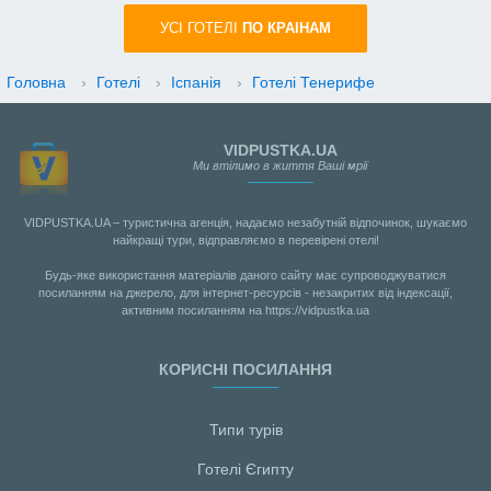
УСI ГОТЕЛІ
ПО КРАIНАМ
Головна
›
Готелі
›
Іспанія
›
Готелі Тенерифе
VIDPUSTKA.UA
Ми втілимо в життя Ваші мрії
VIDPUSTKA.UA – туристична агенція, надаємо незабутній відпочинок, шукаємо
найкращі тури, відправляємо в перевірені отелі!
Будь-яке використання матеріалів даного сайту має супроводжуватися
посиланням на джерело, для інтернет-ресурсів - незакритих від індексації,
активним посиланням на https://vidpustka.ua
КОРИСНІ ПОСИЛАННЯ
Типи турів
Готелі Єгипту