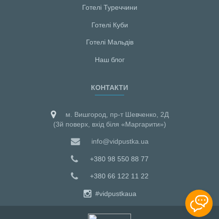
Готелі Туреччини
Готелі Куби
Готелі Мальдiв
Наш блог
КОНТАКТИ
м. Вишгород, пр-т Шевченко, 2Д
(3й поверх, вхід біля «Маргарити»)
info@vidpustka.ua
+380 98 550 88 77
+380 66 122 11 22
#vidpustkaua