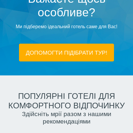
особливе?
Ми підберемо ідеальний готель саме для Вас!
ДОПОМОГТИ ПІДIБРАТИ ТУР!
ПОПУЛЯРНІ ГОТЕЛІ ДЛЯ
КОМФОРТНОГО ВІДПОЧИНКУ
Здійсніть мрії разом з нашими
рекомендаціями