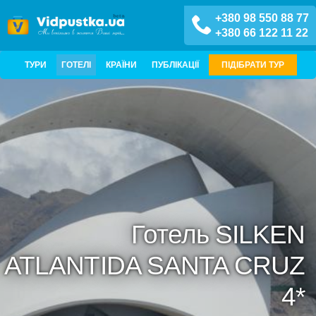
+380 98 550 88 77
+380 66 122 11 22
ТУРИ
ГОТЕЛІ
КРАЇНИ
ПУБЛІКАЦІЇ
ПІДІБРАТИ ТУР
Готель SILKEN
ATLANTIDA SANTA CRUZ
4*