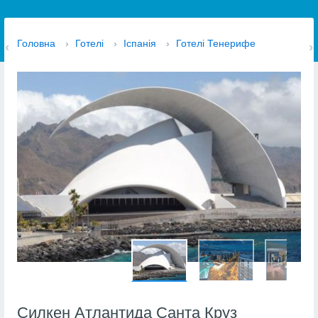
Головна
›
Готелі
›
Іспанія
›
Готелі Тенерифе
Силкен Атлантида Санта Круз