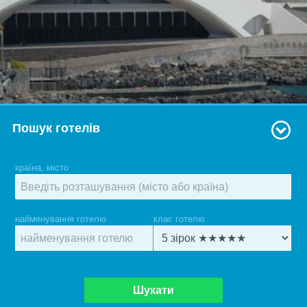
Пошук готелів
країна, місто
найменування готелю
клас готелю
Шукати