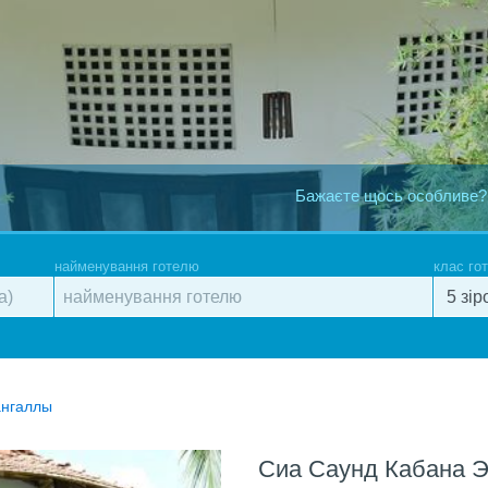
Бажаєте щось особливе?
найменування готелю
клас го
ангаллы
Сиа Саунд Кабана Э