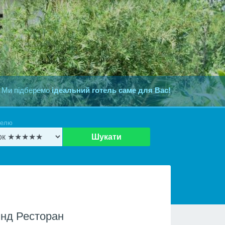
 Ми підберемо
ідеальний готель саме для Вас!
телю
Шукати
нд Ресторан