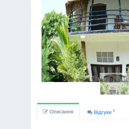
Описання
0
Вiдгуки