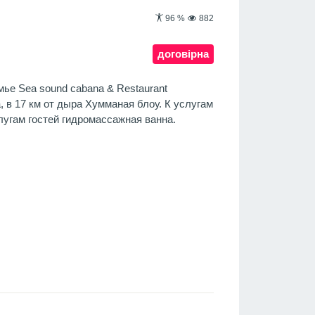
96
%
882
договірна
ье Sea sound cabana & Restaurant
, в 17 км от дыра Хумманая блоу. К услугам
слугам гостей гидромассажная ванна.