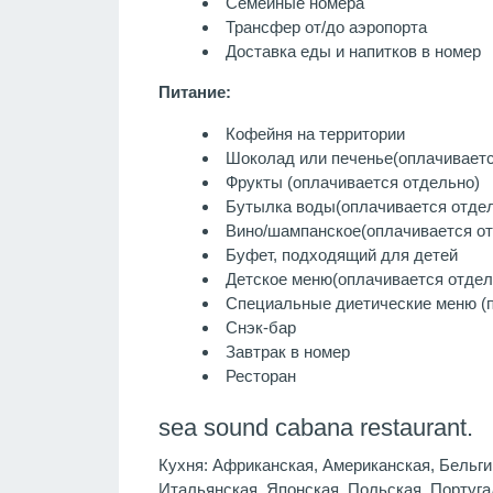
Семейные номера
Трансфер от/до аэропорта
Доставка еды и напитков в номер
Питание:
Кофейня на территории
Шоколад или печенье
(оплачиваетс
Фрукты
(оплачивается отдельно)
Бутылка воды
(оплачивается отде
Вино/шампанское
(оплачивается о
Буфет, подходящий для детей
Детское меню
(оплачивается отдел
Специальные диетические меню (п
Снэк-бар
Завтрак в номер
Ресторан
sea sound cabana restaurant.
Кухня:
Африканская, Американская, Бельгий
Итальянская, Японская, Польская, Португа