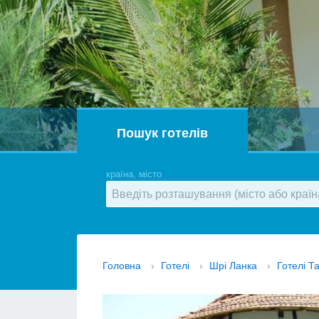
Пошук готелів
країна, місто
Головна
›
Готелі
›
Шрі Ланка
›
Готелі Т