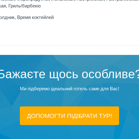
кая, Гриль/барбекю
олдник, Время коктейлей
Бажаєте щось особливе
Ми підберемо ідеальний готель саме для Вас!
ДОПОМОГТИ ПІДIБРАТИ ТУР!