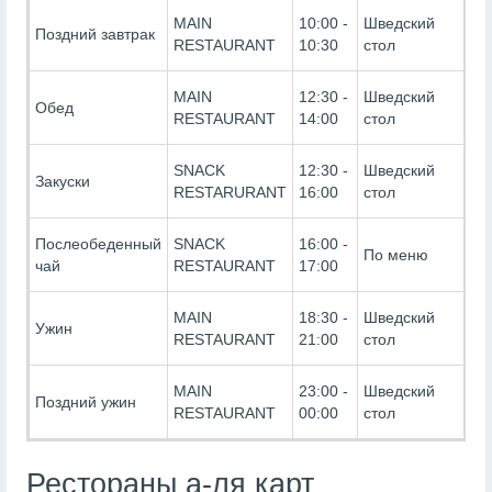
В
MAIN
10:00 -
Шведский
Поздний завтрак
В
RESTAURANT
10:30
стол
(
В
MAIN
12:30 -
Шведский
Обед
В
RESTAURANT
14:00
стол
(
В
SNACK
12:30 -
Шведский
Закуски
В
RESTARURANT
16:00
стол
(
В
Послеобеденный
SNACK
16:00 -
По меню
В
чай
RESTAURANT
17:00
(
В
MAIN
18:30 -
Шведский
Ужин
В
RESTAURANT
21:00
стол
(
В
MAIN
23:00 -
Шведский
Поздний ужин
В
RESTAURANT
00:00
стол
(
Рестораны а-ля карт