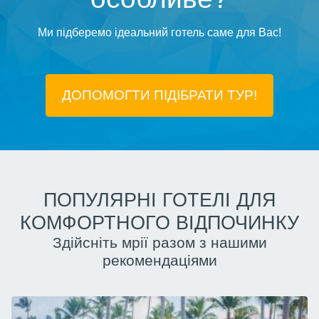
Ми підберемо ідеальний готель саме для Вас!
ДОПОМОГТИ ПІДIБРАТИ ТУР!
ПОПУЛЯРНІ ГОТЕЛІ ДЛЯ
КОМФОРТНОГО ВІДПОЧИНКУ
Здійсніть мрії разом з нашими
рекомендаціями