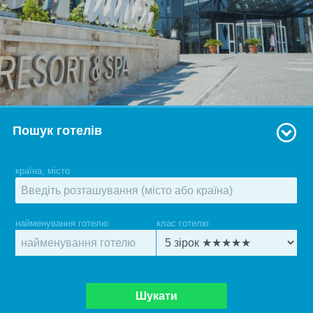
Пошук готелів
країна, місто
найменування готелю
клас готелю
Шукати