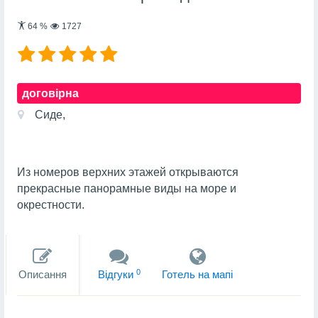
64
%
1727
договірна
Сиде,
Из номеров верхних этажей открываются
прекрасные панорамные виды на море и
окрестности.
0
Описання
Вiдгуки
Готель на мапi