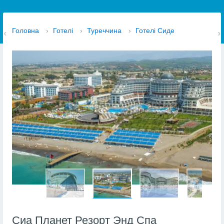
Головна
›
Готелі
›
Туреччина
›
Готелі Сиде
Сиа Планет Резорт Энд Спа