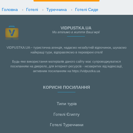
Головна
›
Готелі
›
Туреччина
›
Готелі Сиде
VIDPUSTKA.UA
Ми втілимо в життя Ваші мрії
VIDPUSTKA.UA – туристична агенція, надаємо незабутній відпочинок, шукаємо
найкращі тури, відправляємо в перевірені отелі!
Будь-яке використання матеріалів даного сайту має супроводжуватися
посиланням на джерело, для інтернет-ресурсів - незакритих від індексації,
активним посиланням на https://vidpustka.ua
КОРИСНІ ПОСИЛАННЯ
Типи турів
Готелі Єгипту
Готелі Туреччини