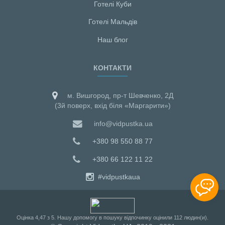
Готелі Куби
Готелі Мальдiв
Наш блог
КОНТАКТИ
м. Вишгород, пр-т Шевченко, 2Д
(3й поверх, вхід біля «Маргарити»)
info@vidpustka.ua
+380 98 550 88 77
+380 66 122 11 22
#vidpustkaua
Оцiнка
4,47
з
5
. Нашу допомогу в пошуку відпочинку оцінили
112
людин(и).