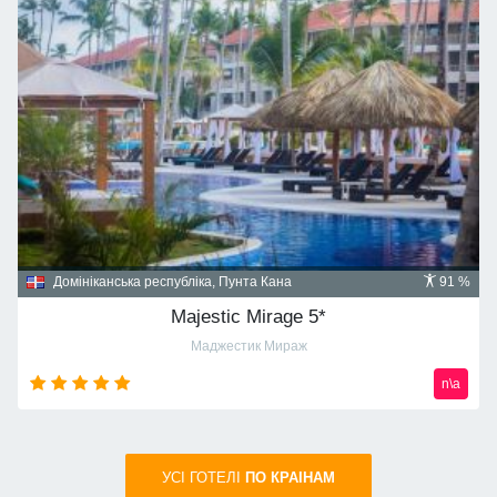
Домініканська республіка, Пунта Кана
91 %
Majestic Mirage 5*
Маджестик Мираж
n\a
УСI ГОТЕЛІ
ПО КРАIНАМ