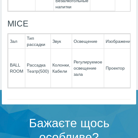
Безалкогольные
напитки
MICE
Тип
Зал
Звук
Освещение
Изображение
рассадки
Регулируемое
BALL
Рассадка
Колонки,
освещение
Проектор
ROOM
Театр(500)
Кабели
зала
Бажаєте щось
особливе?