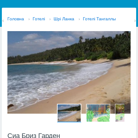
Головна
›
Готелі
›
Шрі Ланка
›
Готелі Тангаллы
Сиа Бриз Гарден