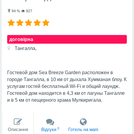
94
%
927
договірна
Тангалла,
Гостевой дом Sea Breeze Garden расположен в
городе Тангалла, в 10 км от дыхала Хумманая блоу. К
услугам гостей бесплатный Wi-Fi и общий лаундж.
Гостевой дом находится в 4,3 км от лагуны Тангалле
и в 5 км от пещерного храма Мулкиригала.
0
Описання
Вiдгуки
Готель на мапi