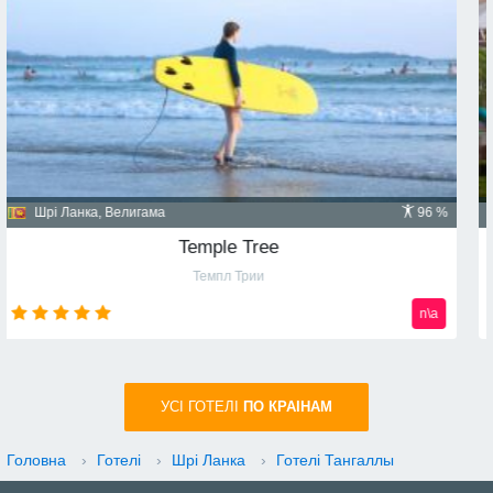
Домініканська республіка, Пунта Кана
91 %
Majestic Mirage 5*
Маджестик Мираж
n\a
УСI ГОТЕЛІ
ПО КРАIНАМ
Головна
›
Готелі
›
Шрі Ланка
›
Готелі Тангаллы