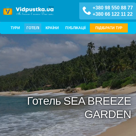
+380 98 550 88 77
+380 66 122 11 22
ТУРИ
ГОТЕЛІ
КРАЇНИ
ПУБЛІКАЦІЇ
ПІДІБРАТИ ТУР
Готель SEA BREEZE
GARDEN