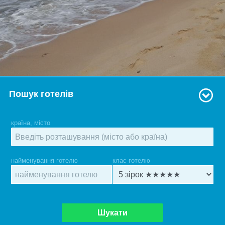
Пошук готелів
країна, місто
найменування готелю
клас готелю
Шукати