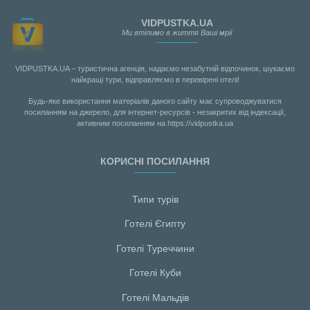
VIDPUSTKA.UA
Ми втілимо в життя Ваші мрії
VIDPUSTKA.UA – туристична агенція, надаємо незабутній відпочинок, шукаємо
найкращі тури, відправляємо в перевірені отелі!
Будь-яке використання матеріалів даного сайту має супроводжуватися
посиланням на джерело, для інтернет-ресурсів - незакритих від індексації,
активним посиланням на https://vidpustka.ua
КОРИСНІ ПОСИЛАННЯ
Типи турів
Готелі Єгипту
Готелі Туреччини
Готелі Куби
Готелі Мальдiв