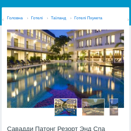
Головна
›
Готелі
›
Таїланд
›
Готелі Пхукета
Савадди Патонг Резорт Энд Спа