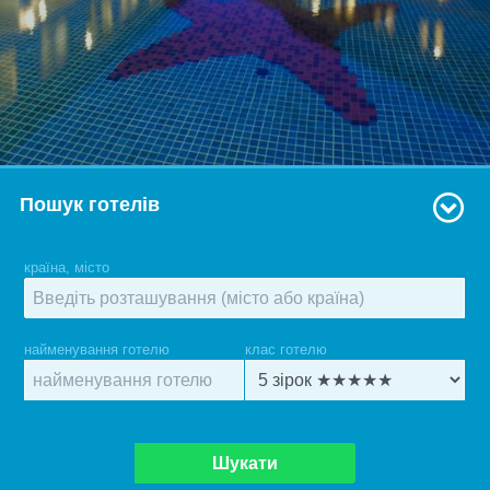
Пошук готелів
країна, місто
найменування готелю
клас готелю
Шукати