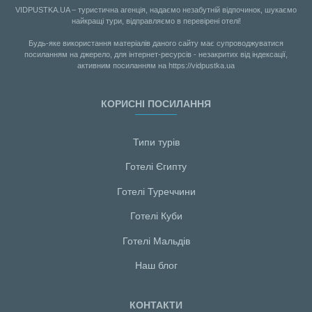
VIDPUSTKA.UA – туристична агенція, надаємо незабутній відпочинок, шукаємо
найкращі тури, відправляємо в перевірені отелі!
Будь-яке використання матеріалів даного сайту має супроводжуватися
посиланням на джерело, для інтернет-ресурсів - незакритих від індексації,
активним посиланням на https://vidpustka.ua
КОРИСНІ ПОСИЛАННЯ
Типи турів
Готелі Єгипту
Готелі Туреччини
Готелі Куби
Готелі Мальдiв
Наш блог
КОНТАКТИ