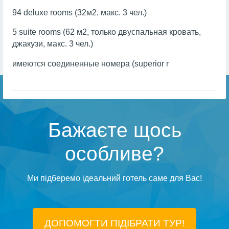
94 deluxe rooms (32м2, макс. 3 чел.)
5 suite rooms (62 м2, только двуспальная кровать,
джакузи, макс. 3 чел.)
имеются соединенные номера (superior r
Бажаєте щось
особливе?
Ми підберемо ідеальний готель саме для Вас!
ДОПОМОГТИ ПІДIБРАТИ ТУР!