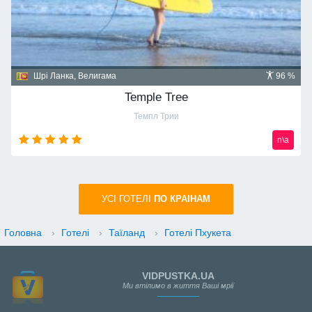
Шрі Ланка, Велигама
96 %
Temple Tree
Темпл Трии
n\a
УСI ГОТЕЛІ
ПО КРАIНАМ
Головна
›
Готелі
›
Таїланд
›
Готелі Пхукета
VIDPUSTKA.UA
Ми втілимо в життя Ваші мрії