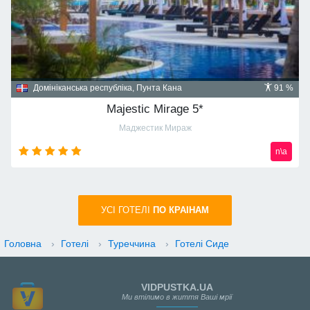
Домініканська республіка, Пунта Кана
91 %
Majestic Mirage 5*
Маджестик Мираж
n\a
УСI ГОТЕЛІ
ПО КРАIНАМ
Головна
›
Готелі
›
Туреччина
›
Готелі Сиде
VIDPUSTKA.UA
Ми втілимо в життя Ваші мрії