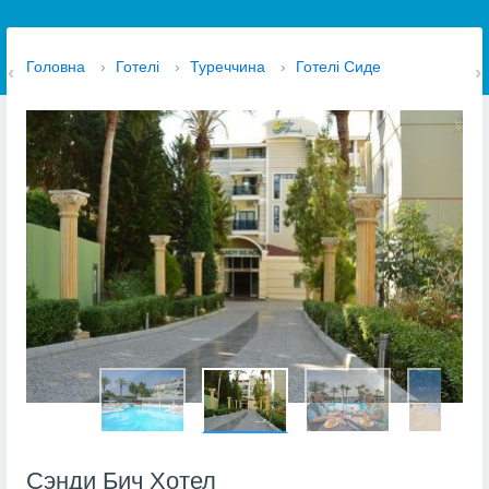
Головна
›
Готелі
›
Туреччина
›
Готелі Сиде
Сэнди Бич Хотел