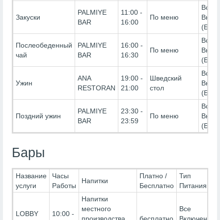
Все
PALMIYE
11:00 -
Закуски
По меню
Вклю
BAR
16:00
(Бесп
Все
Послеобеденный
PALMIYE
16:00 -
По меню
Вклю
чай
BAR
16:30
(Бесп
Все
ANA
19:00 -
Шведский
Ужин
Вклю
RESTORAN
21:00
стол
(Бесп
Все
PALMIYE
23:30 -
Поздний ужин
По меню
Вклю
BAR
23:59
(Бесп
Бары
Название
Часы
Платно /
Тип
Напитки
услуги
Работы
Бесплатно
Питания
Напитки
местного
Все
LOBBY
10:00 -
производства,
бесплатно
Включено-