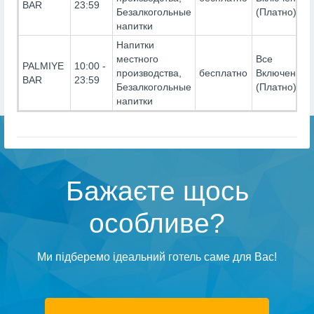
BAR
23:59
Безалкогольные
(Платно)
напитки
Напитки
местного
Все
PALMIYE
10:00 -
производства,
бесплатно
Включено-
BAR
23:59
Безалкогольные
(Платно)
напитки
Бажаєте щось
особливе?
Ми підберемо ідеальний готель саме для Вас!