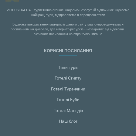
VIDPUSTKA.UA – туристична агенція, надаємо незабутній відпочинок, шукаємо
найкращі тури, відправляємо в перевірені отелі!
Будь-яке використання матеріалів даного сайту має супроводжуватися
посиланням на джерело, для інтернет-ресурсів - незакритих від індексації,
активним посиланням на https://vidpustka.ua
КОРИСНІ ПОСИЛАННЯ
Типи турів
Готелі Єгипту
Готелі Туреччини
Готелі Куби
Готелі Мальдiв
Наш блог