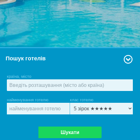
Пошук готелів
країна, місто
найменування готелю
клас готелю
Шукати