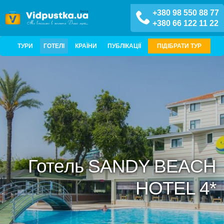
+380 98 550 88 77
+380 66 122 11 22
ТУРИ
ГОТЕЛІ
КРАЇНИ
ПУБЛІКАЦІЇ
ПІДІБРАТИ ТУР
Готель SANDY BEACH
HOTEL 4*