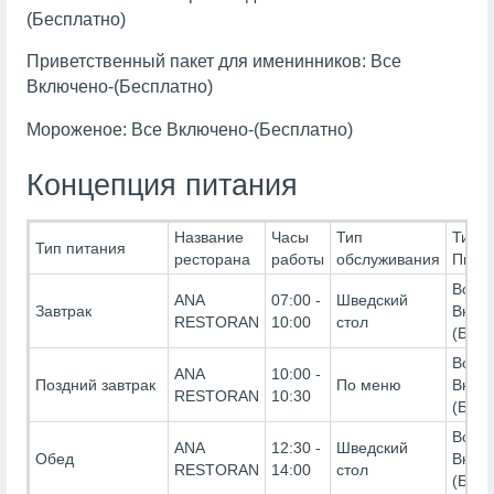
(Бесплатно)
Приветственный пакет для именинников: Все
Включено-(Бесплатно)
Мороженое: Все Включено-(Бесплатно)
Концепция питания
Название
Часы
Тип
Тип
Тип питания
ресторана
работы
обслуживания
Пита
Все
ANA
07:00 -
Шведский
Завтрак
Вклю
RESTORAN
10:00
стол
(Бесп
Все
ANA
10:00 -
Поздний завтрак
По меню
Вклю
RESTORAN
10:30
(Бесп
Все
ANA
12:30 -
Шведский
Обед
Вклю
RESTORAN
14:00
стол
(Бесп