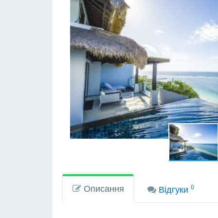
Описання
0
Вiдгуки