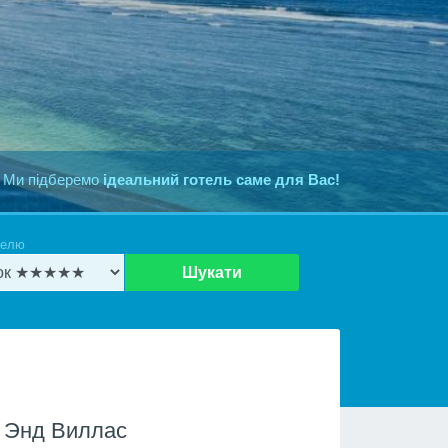
 Ми підберемо
ідеальний готель саме для Вас!
телю
Шукати
 Энд Виллас