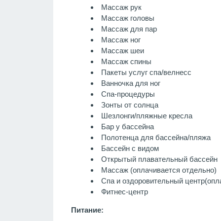
Массаж рук
Массаж головы
Массаж для пар
Массаж ног
Массаж шеи
Массаж спины
Пакеты услуг спа/велнесс
Ванночка для ног
Спа-процедуры
Зонты от солнца
Шезлонги/пляжные кресла
Бар у бассейна
Полотенца для бассейна/пляжа
Бассейн с видом
Открытый плавательный бассейн
Массаж
(оплачивается отдельно)
Спа и оздоровительный центр
(опл
Фитнес-центр
Питание: