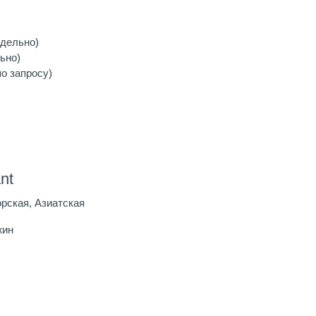
тдельно)
ьно)
о запросу)
nt
рская, Азиатская
жин