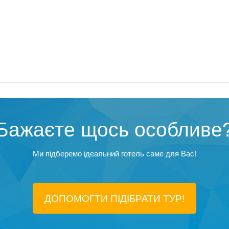
Бажаєте щось особливе
Ми підберемо ідеальний готель саме для Вас!
ДОПОМОГТИ ПІДIБРАТИ ТУР!