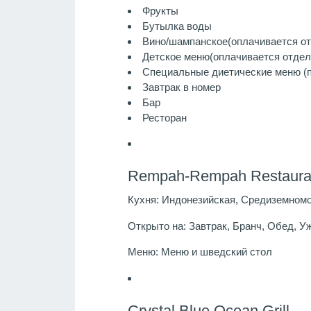
Фрукты
Бутылка воды
Вино/шампанское
(оплачивается о
Детское меню
(оплачивается отдел
Специальные диетические меню (п
Завтрак в номер
Бар
Ресторан
Rempah-Rempah Restaura
Кухня:
Индонезийская, Средиземномо
Открыто на:
Завтрак, Бранч, Обед, У
Меню:
Меню и шведский стол
Crystal Blue Ocean Grill