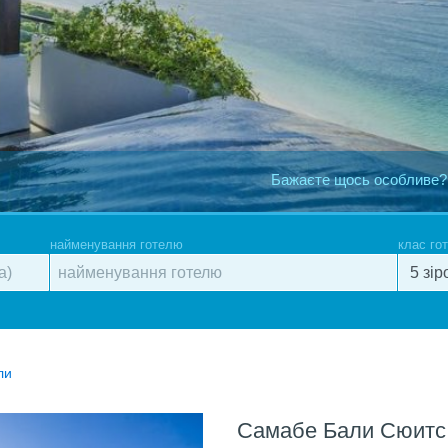
Бажаєте щось особливе?
найменування готелю
клас го
ли
Самабе Бали Сюитс