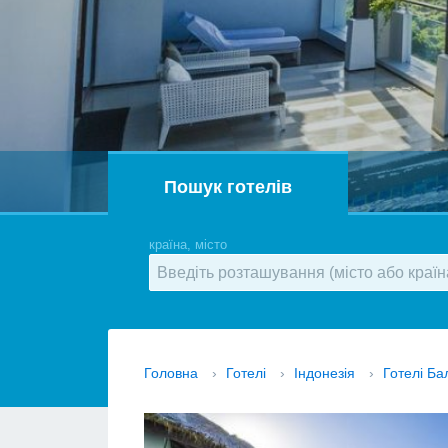
Пошук готелів
країна, місто
Головна
›
Готелі
›
Індонезія
›
Готелі Ба