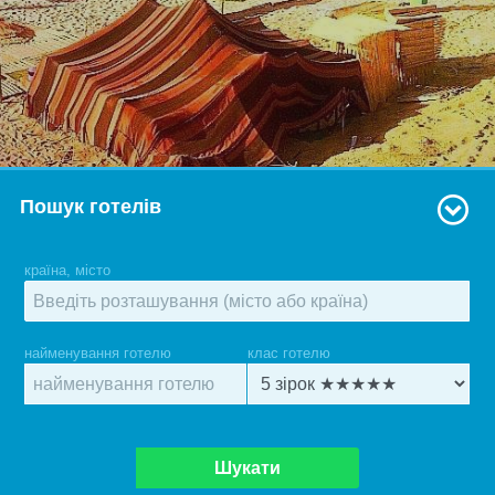
Пошук готелів
країна, місто
найменування готелю
клас готелю
Шукати