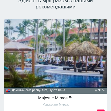
Здійсніть мрії разом з нашими
рекомендаціями
Домініканська республіка, Пунта Кана
91 %
Majestic Mirage 5*
Маджестик Мираж