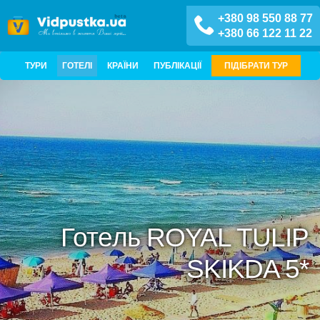
+380 98 550 88 77
+380 66 122 11 22
ТУРИ
ГОТЕЛІ
КРАЇНИ
ПУБЛІКАЦІЇ
ПІДІБРАТИ ТУР
Готель ROYAL TULIP
SKIKDA 5*