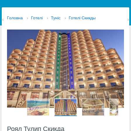
Головна
›
Готелі
›
Туніс
›
Готелі Скикды
Роял Тулип Скикда