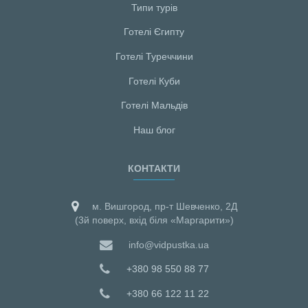
Типи турів
Готелі Єгипту
Готелі Туреччини
Готелі Куби
Готелі Мальдiв
Наш блог
КОНТАКТИ
м. Вишгород, пр-т Шевченко, 2Д
(3й поверх, вхід біля «Маргарити»)
info@vidpustka.ua
+380 98 550 88 77
+380 66 122 11 22