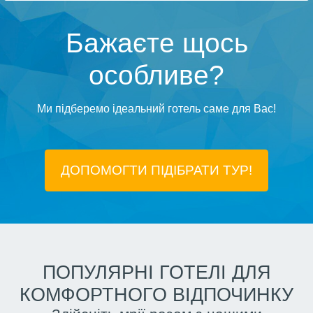
Бажаєте щось
особливе?
Ми підберемо ідеальний готель саме для Вас!
ДОПОМОГТИ ПІДIБРАТИ ТУР!
ПОПУЛЯРНІ ГОТЕЛІ ДЛЯ
КОМФОРТНОГО ВІДПОЧИНКУ