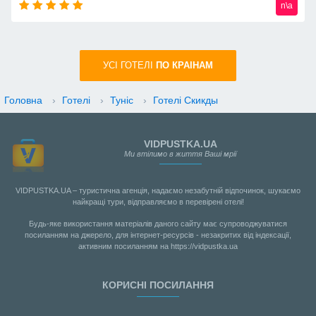
n\a
УСI ГОТЕЛІ
ПО КРАIНАМ
Головна
›
Готелі
›
Туніс
›
Готелі Скикды
VIDPUSTKA.UA
Ми втілимо в життя Ваші мрії
VIDPUSTKA.UA – туристична агенція, надаємо незабутній відпочинок, шукаємо
найкращі тури, відправляємо в перевірені отелі!
Будь-яке використання матеріалів даного сайту має супроводжуватися
посиланням на джерело, для інтернет-ресурсів - незакритих від індексації,
активним посиланням на https://vidpustka.ua
КОРИСНІ ПОСИЛАННЯ