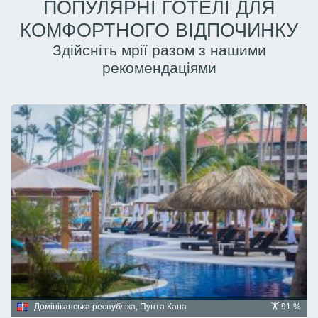
ПОПУЛЯРНІ ГОТЕЛІ ДЛЯ
КОМФОРТНОГО ВІДПОЧИНКУ
Здійсніть мрії разом з нашими
рекомендаціями
Домініканська республіка, Пунта Кана
91 %