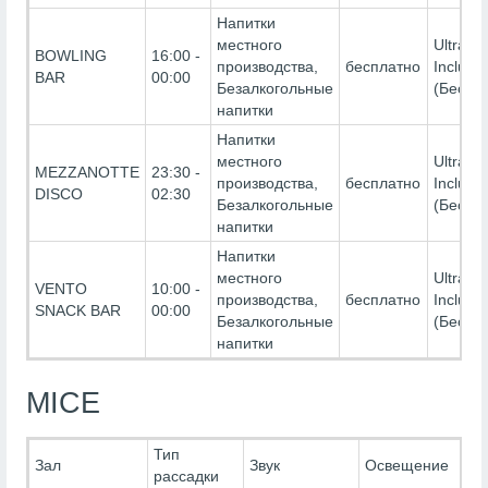
Напитки
местного
Ultra All
BOWLING
16:00 -
производства,
бесплатно
Inclusiv
BAR
00:00
Безалкогольные
(Беспл
напитки
Напитки
местного
Ultra All
MEZZANOTTE
23:30 -
производства,
бесплатно
Inclusiv
DISCO
02:30
Безалкогольные
(Беспл
напитки
Напитки
местного
Ultra All
VENTO
10:00 -
производства,
бесплатно
Inclusiv
SNACK BAR
00:00
Безалкогольные
(Беспл
напитки
MICE
Тип
Зал
Звук
Освещение
И
рассадки