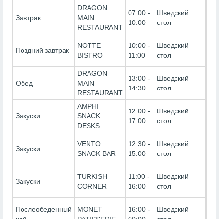
DRAGON
Ultr
07:00 -
Шведский
Завтрак
MAIN
Inc
10:00
стол
RESTAURANT
(Бе
Ultr
NOTTE
10:00 -
Шведский
Поздний завтрак
Inc
BISTRO
11:00
стол
(Бе
DRAGON
Ultr
13:00 -
Шведский
Обед
MAIN
Inc
14:30
стол
RESTAURANT
(Бе
AMPHI
Ultr
12:00 -
Шведский
Закуски
SNACK
Inc
17:00
стол
DESKS
(Бе
Ultr
VENTO
12:30 -
Шведский
Закуски
Inc
SNACK BAR
15:00
стол
(Бе
Ultr
TURKISH
11:00 -
Шведский
Закуски
Inc
CORNER
16:00
стол
(Бе
Ultr
Послеобеденный
MONET
16:00 -
Шведский
Inc