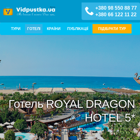
+380 98 550 88 77
+380 66 122 11 22
ТУРИ
ГОТЕЛІ
КРАЇНИ
ПУБЛІКАЦІЇ
ПІДІБРАТИ ТУР
Готель ROYAL DRAGON
HOTEL 5*