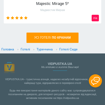
Majestic Mirage 5*
Маджестик Мираж
n\a
УСI ГОТЕЛІ
ПО КРАIНАМ
Головна
›
Готелі
›
Туреччина
›
Готелі Сиде
VIDPUSTKA.UA
Ми втілимо в життя Ваші мрії
VIDPUSTKA.UA – туристична агенція, надаємо незабутній відпочинок, шукаємо
найкращі тури, відправляємо в перевірені отелі!
Будь-яке використання матеріалів даного сайту має супроводжуватися
посиланням на джерело, для інтернет-ресурсів - незакритих від індексації,
активним посиланням на https://vidpustka.ua