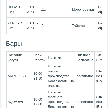
DORADO
19:00 -
Без
Да
Морепродукты
FISH
21:30
огран
ZEN FAR
19:00 -
Без
Да
Тайская
EAST
21:30
огран
Бары
Название
Часы
Платно /
Тип
Напитки
услуги
Работы
Бесплатно
Питани
Напитки
местного
Ultra All
10:00 -
AMPHI BAR
производства,
бесплатно
Inclusiv
21:30
Безалкогольные
(Беспл
напитки
Напитки
местного
Ultra All
10:00 -
AQUA BAR
производства,
бесплатно
Inclusiv
17:00
Безалкогольные
(Беспл