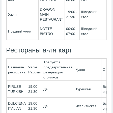
чай
PATISSERIE
00:00
стол
(Бе
DRAGON
Ultr
19:00 -
Шведский
Ужин
MAIN
Inc
21:30
стол
RESTAURANT
(Бе
Ultr
NOTTE
00:00 -
Шведский
Поздний ужин
Inc
BISTRO
07:00
стол
(Бе
Рестораны а-ля карт
Требуется
Название
Часы
предварительная
Кухня
Огран
ресторана
Работы
резервация
столиков
FIRUZE
19:00 -
Без
Да
Турецкая
TURKISH
21:30
огран
DULCIENA
19:00 -
Без
Да
Итальянская
ITALIAN
21:30
огран