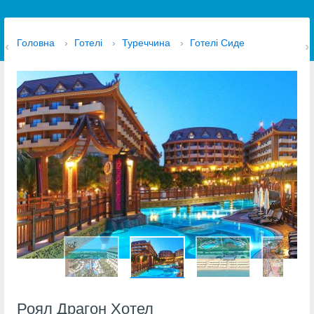
Головна
›
Готелі
›
Туреччина
›
Готелі Сиде
Роял Драгон Хотел