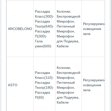
Рассадка
Колонки,
Класс(300)-
Беспроводной
Рассадка
Микрофон,
Регулируемое
Театр(640)-
Петличный
Э
ARCOBELONO
освещение
Рассадка
Микрофон,
П
зала
П(300)-
Микрофон
Гала
для Подиума,
ужин(600)
Кабели
Колонки,
Рассадка
Беспроводной
Класс(110)-
Микрофон,
Регулируемое
Рассадка
Петличный
Э
ASTO
освещение
Театр(180)-
Микрофон,
П
зала
Рассадка
Микрофон
П(60)
для Подиума,
Кабели