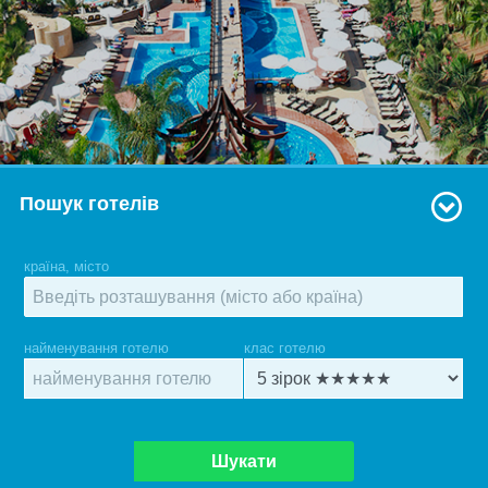
Пошук готелів
країна, місто
найменування готелю
клас готелю
Шукати