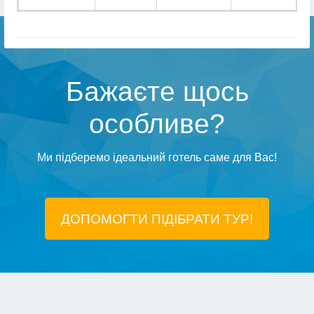
Бажаєте щось
особливе?
Ми підберемо ідеальний готель саме для Вас!
ДОПОМОГТИ ПІДIБРАТИ ТУР!