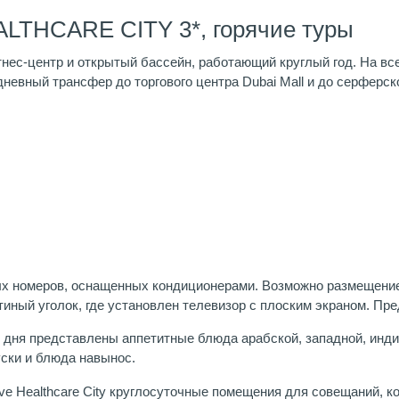
LTHCARE CITY 3*, горячие туры
нес-центр и открытый бассейн, работающий круглый год. На вс
невный трансфер до торгового центра Dubai Mall и до серферск
ных номеров, оснащенных кондиционерами. Возможно размещени
иный уголок, где установлен телевизор с плоским экраном. Пр
го дня представлены аппетитные блюда арабской, западной, ин
уски и блюда навынос.
ove Healthcare City круглосуточные помещения для совещаний, 