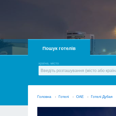
Пошук готелів
країна, місто
Головна
›
Готелі
›
ОАЕ
›
Готелі Дубая