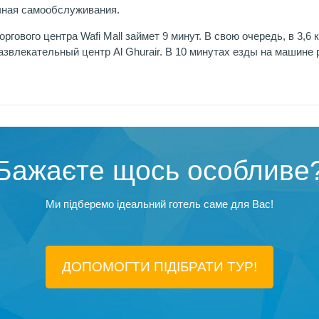
ечная самообслуживания.
торгового центра Wafi Mall займет 9 минут. В свою очередь, в 3,6
развлекательный центр Al Ghurair. В 10 минутах езды на машин
Бажаєте щось особливе
Ми підберемо ідеальний готель саме для Вас!
ДОПОМОГТИ ПІДIБРАТИ ТУР!