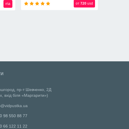
n\a
n\a
ТИ
ишгород, пр-т Шевченко, 2Д
х, вхід біля «Маргарити»)
o@vidpustka.ua
0 98 550 88 77
0 66 122 11 22