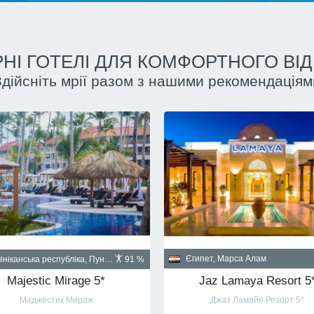
НІ ГОТЕЛІ ДЛЯ КОМФОРТНОГО ВІ
Здійсніть мрії разом з нашими рекомендаціям
Куба, Гавана
пет, Шарм-эль-Шейх
90 %
Santa Isabel 5*
Albatros Palace Resort Sharm El Sheikh 5* (ex Cyrene Grand Hotel & Spa 5*)
Санта Изабел
йон Montazah Ras Nasrani Bay