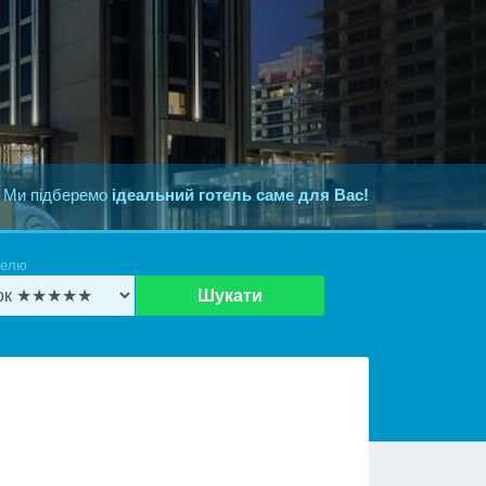
 Ми підберемо
ідеальний готель саме для Вас!
телю
Шукати