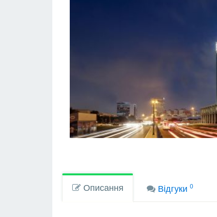
Описання
0
Вiдгуки