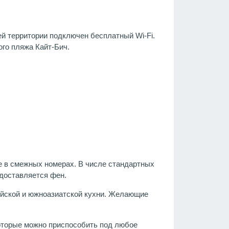
ей территории подключен бесплатный Wi-Fi.
ого пляжа Кайт-Бич.
е в смежных номерах. В числе стандартных
едоставляется фен.
дийской и южноазиатской кухни. Желающие
которые можно приспособить под любое