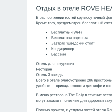
Отдых в отеле ROVE HEA
В распоряжении гостей круглосуточный фит
Кроме того, предусмотрен бесплатный ежед
Бесплатный Wi-Fi
Бесплатная парковка
Завтрак "шведский стол"
Кондиционер
Бассейн
Отель для некурящих
Ресторан
Отель 3 звезды
Всего в отеле благоустроено 286 простор
удобств — принадлежности для кофе и гост
В меню ресторана The Daily в течение все
могут заказать полезные для здоровья зак
Помимо прочего, к услугам гостей отеля R