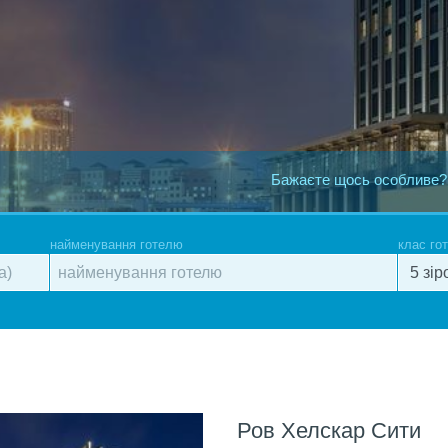
Бажаєте щось особливе?
найменування готелю
клас го
Ров Хелскар Сити