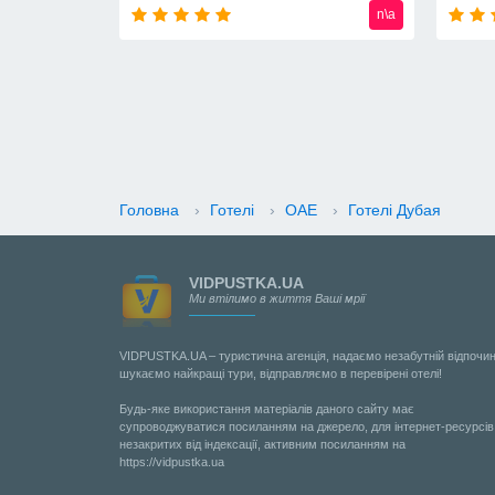
n\a
n\a
Головна
›
Готелі
›
ОАЕ
›
Готелі Дубая
VIDPUSTKA.UA
Ми втілимо в життя Ваші мрії
VIDPUSTKA.UA – туристична агенція, надаємо незабутній відпочин
шукаємо найкращі тури, відправляємо в перевірені отелі!
Будь-яке використання матеріалів даного сайту має
супроводжуватися посиланням на джерело, для інтернет-ресурсів
незакритих від індексації, активним посиланням на
https://vidpustka.ua