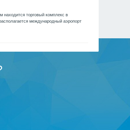
 км находится торговый комплекс в
е располагается международный аэропорт
?