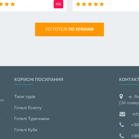
от
720
usd
УСI ГОТЕЛІ
ПО КРАIНАМ
КОРИСНІ ПОСИЛАННЯ
КОНТАК
Типи турів
м. В
ок,
(3й повер
Готелі Єгипту
inf
Готелі Туреччини
 -
+38
Готелі Куби
+38