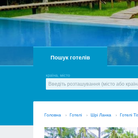
Пошук готелів
країна, місто
Головна
›
Готелі
›
Шрі Ланка
›
Готелі T