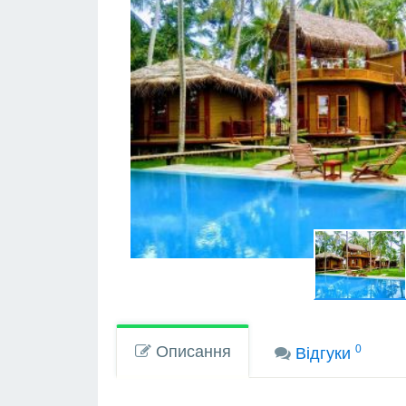
Описання
0
Вiдгуки