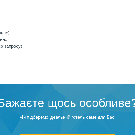
льно)
ьно)
о запросу)
Бажаєте щось особливе
Ми підберемо ідеальний готель саме для Вас!