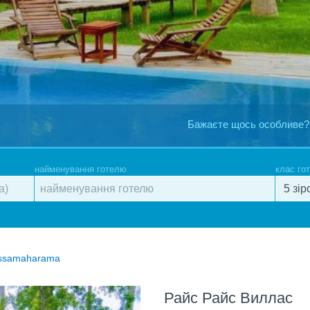
Бажаєте щось особливе?
найменування готелю
клас го
issamaharama
Райс Райс Виллас