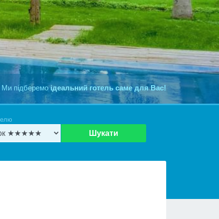
 Ми підберемо
ідеальний готель саме для Вас!
телю
Шукати