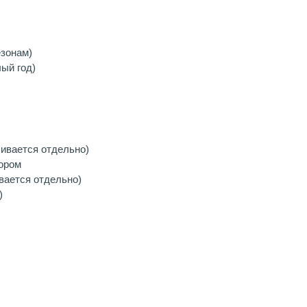
езонам)
ый год)
чивается отдельно)
ором
вается отдельно)
)