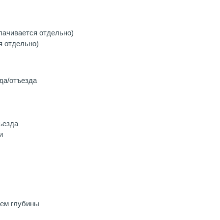
лачивается отдельно)
я отдельно)
да/отъезда
ъезда
и
ием глубины