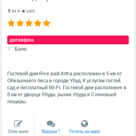
84
%
1001
договірна
Бали,
Гостевой дом Rice padi Artha расположен в 5 км от
Обезьяньего леса в городе Убуд. К услугам гостей
сад и бесплатный Wi-Fi. Гостевой дом расположен в
6 км от дворца Убуда, рынка Убуда и Слоновьей
пещеры.
0
Описання
Вiдгуки
Готель на мапi