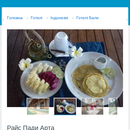
Головна
›
Готелі
›
Індонезія
›
Готелі Бали
Райс Пади Арта