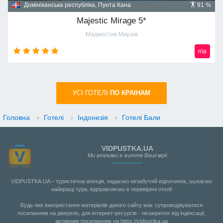
Домініканська республіка, Пунта Кана
91 %
Majestic Mirage 5*
Маджестик Мираж
n\a
УСI ГОТЕЛІ
ПО КРАIНАМ
Головна
›
Готелі
›
Індонезія
›
Готелі Бали
VIDPUSTKA.UA
Ми втілимо в життя Ваші мрії
VIDPUSTKA.UA – туристична агенція, надаємо незабутній відпочинок, шукаємо
найкращі тури, відправляємо в перевірені отелі!
Будь-яке використання матеріалів даного сайту має супроводжуватися
посиланням на джерело, для інтернет-ресурсів - незакритих від індексації,
активним посиланням на https://vidpustka.ua