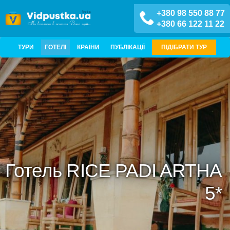
+380 98 550 88 77
+380 66 122 11 22
ТУРИ
ГОТЕЛІ
КРАЇНИ
ПУБЛІКАЦІЇ
ПІДІБРАТИ ТУР
Готель RICE PADI ARTHA
5*