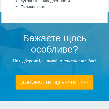
Кухонные принадлежности
Холодильник
Бажаєте щось
особливе?
Ми підберемо ідеальний готель саме для Вас!
ДОПОМОГТИ ПІДIБРАТИ ТУР!