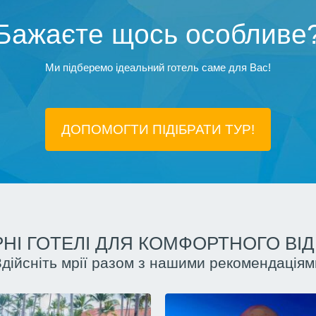
Бажаєте щось особливе
Ми підберемо ідеальний готель саме для Вас!
ДОПОМОГТИ ПІДIБРАТИ ТУР!
НІ ГОТЕЛІ ДЛЯ КОМФОРТНОГО ВІ
Здійсніть мрії разом з нашими рекомендаціям