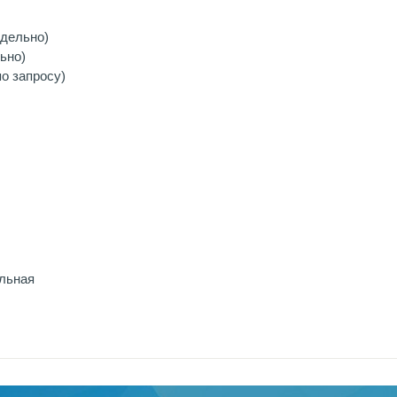
тдельно)
ьно)
о запросу)
льная