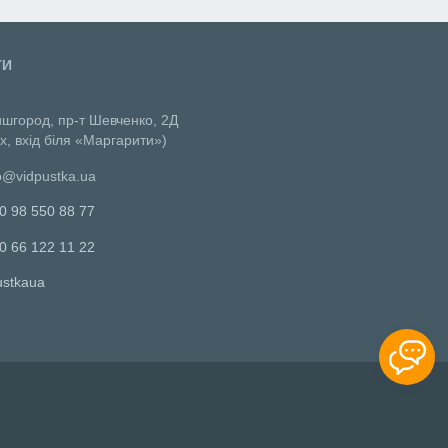
ТИ
ишгород, пр-т Шевченко, 2Д
х, вхід біля «Маргарити»)
o@vidpustka.ua
0 98 550 88 77
0 66 122 11 22
ustkaua