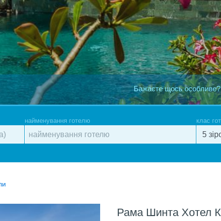
Бажаєте щось особливе?
найменування готелю
клас го
ли
Рама Шинта Хотел 