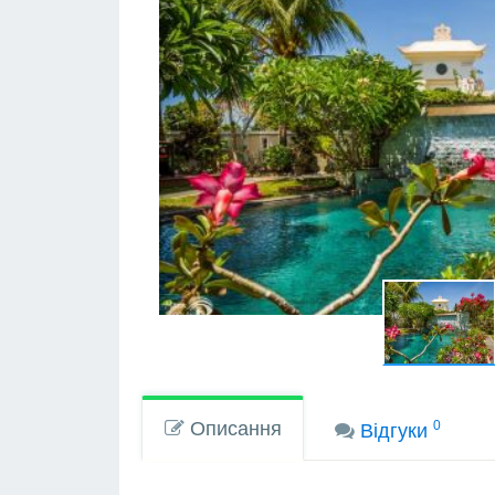
Описання
0
Вiдгуки