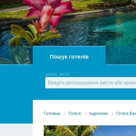
Пошук готелів
країна, місто
Головна
›
Готелі
›
Індонезія
›
Готелі Ба