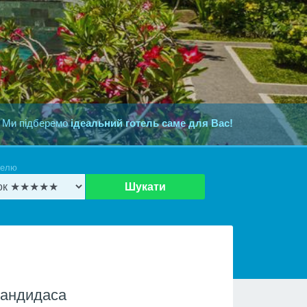
 Ми підберемо
ідеальний готель саме для Вас!
телю
Шукати
Кандидаса