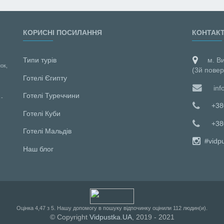
КОРИСНІ ПОСИЛАННЯ
КОНТАК
Типи турів
м. В
ок,
(3й повер
Готелі Єгипту
inf
Готелі Туреччини
 -
+38
Готелі Куби
+38
Готелі Мальдiв
#vidp
Наш блог
Оцiнка
4,47
з
5
. Нашу допомогу в пошуку відпочинку оцінили
112
людин(и).
© Copyright
Vidpustka.UA
, 2019 - 2021