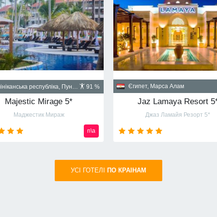
Куба, Гавана
пет, Шарм-эль-Шейх
90 %
Santa Isabel 5*
Albatros Palace Resort Sharm El Sheikh 5* (ex Cyrene Grand Hotel & Spa 5*)
Санта Изабел
йон Montazah Ras Nasrani Bay
от
720
usd
УСI ГОТЕЛІ
ПО КРАIНАМ