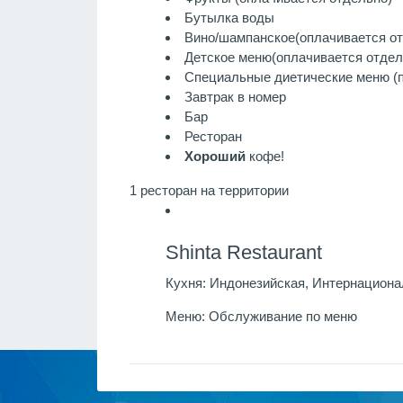
Бутылка воды
Вино/шампанское
(оплачивается о
Детское меню
(оплачивается отдел
Специальные диетические меню (п
Завтрак в номер
Бар
Ресторан
Хороший
кофе!
1 ресторан на территории
Shinta Restaurant
Кухня:
Индонезийская, Интернациона
Меню:
Обслуживание по меню