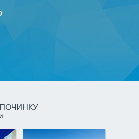
?
ДПОЧИНКУ
и