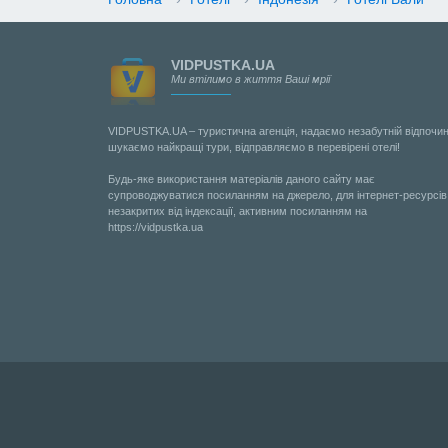
VIDPUSTKA.UA
Ми втілимо в життя Ваші мрії
VIDPUSTKA.UA – туристична агенція, надаємо незабутній відпочин
шукаємо найкращі тури, відправляємо в перевірені отелі!
Будь-яке використання матеріалів даного сайту має
супроводжуватися посиланням на джерело, для інтернет-ресурсів
незакритих від індексації, активним посиланням на
https://vidpustka.ua