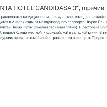
INTA HOTEL CANDIDASA 3*, горячие 
располагают кондиционером, принадлежностями для чая/кофе, 
ится в 2 часах езды от международного аэропорта Нгурах-Рай, в
а Пантай Пасир Путих («Белый песчаный пляж»). В ресторане Sh
 подают блюда местной, индонезийской и западной кухни. В теч
скурсии, прокат автомобилей и трансфер из аэропорта. Предост