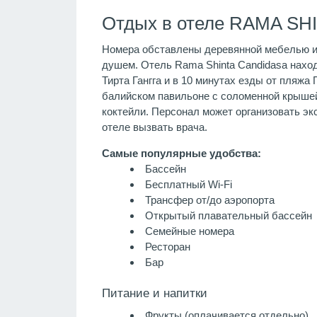
Отдых в отеле RAMA SH
Номера обставлены деревянной мебелью и 
душем. Отель Rama Shinta Candidasa наход
Тирта Гангга и в 10 минутах езды от пляж
балийском павильоне с соломенной крышей,
коктейли. Персонал может организовать эк
отеле вызвать врача.
Самые популярные удобства:
Бассейн
Бесплатный Wi-Fi
Трансфер от/до аэропорта
Открытый плавательный бассейн
Семейные номера
Ресторан
Бар
Питание и напитки
Фрукты
(оплачивается отдельно)