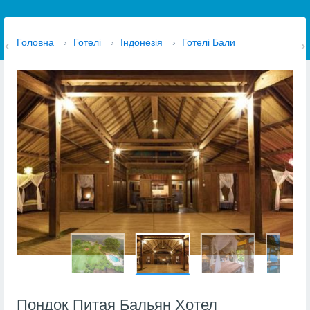
Головна
›
Готелі
›
Індонезія
›
Готелі Бали
Пондок Питая Бальян Хотел