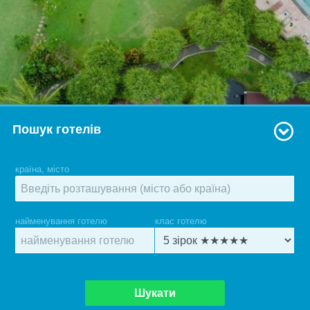
Пошук готелів
країна, місто
найменування готелю
клас готелю
Шукати