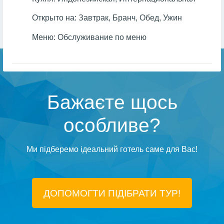
Открыто на:
Завтрак, Бранч, Обед, Ужин
Меню:
Обслуживание по меню
Бажаєте щось
особливе?
Ми підберемо ідеальний готель саме для Вас!
ДОПОМОГТИ ПІДIБРАТИ ТУР!