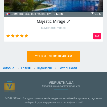
Домініканська республіка, Пунта Кана
91 %
Majestic Mirage 5*
Маджестик Мираж
n\a
УСI ГОТЕЛІ
ПО КРАIНАМ
Головна
›
Готелі
›
Індонезія
›
Готелі Бали
VIDPUSTKA.UA
Ми втілимо в життя Ваші мрії
VIDPUSTKA.UA – туристична агенція, надаємо незабутній відпочинок, шукаємо
найкращі тури, відправляємо в перевірені отелі!