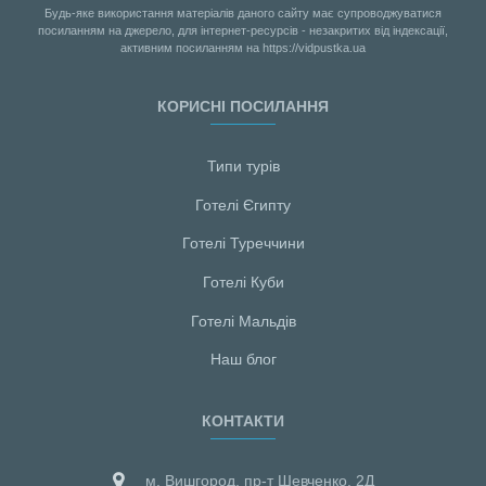
Будь-яке використання матеріалів даного сайту має супроводжуватися
посиланням на джерело, для інтернет-ресурсів - незакритих від індексації,
активним посиланням на https://vidpustka.ua
КОРИСНІ ПОСИЛАННЯ
Типи турів
Готелі Єгипту
Готелі Туреччини
Готелі Куби
Готелі Мальдiв
Наш блог
КОНТАКТИ
м. Вишгород, пр-т Шевченко, 2Д