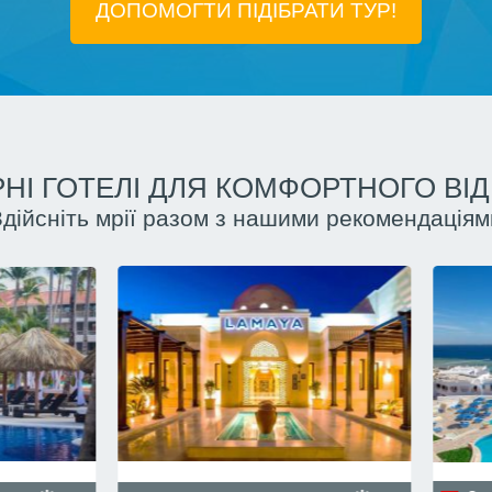
ДОПОМОГТИ ПІДIБРАТИ ТУР!
НІ ГОТЕЛІ ДЛЯ КОМФОРТНОГО ВІ
Здійсніть мрії разом з нашими рекомендаціям
Куба, Гавана