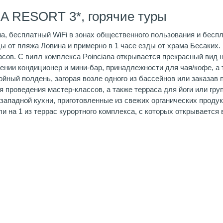
A RESORT 3*, горячие туры
, бесплатный WiFi в зонах общественного пользования и беспл
зды от пляжа Ловина и примерно в 1 часе езды от храма Бесаких
асов. С вилл комплекса Poinciana открывается прекрасный вид 
ении кондиционер и мини-бар, принадлежности для чая/кофе, а 
ойный полдень, загорая возле одного из бассейнов или заказав 
проведения мастер-классов, а также терраса для йоги или груп
западной кухни, приготовленные из свежих органических проду
и на 1 из террас курортного комплекса, с которых открывается 