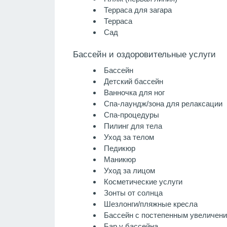
Терраса для загара
Терраса
Сад
Бассейн и оздоровительные услуги
Бассейн
Детский бассейн
Ванночка для ног
Спа-лаундж/зона для релаксации
Спа-процедуры
Пилинг для тела
Уход за телом
Педикюр
Маникюр
Уход за лицом
Косметические услуги
Зонты от солнца
Шезлонги/пляжные кресла
Бассейн с постепенным увеличен
Бар у бассейна