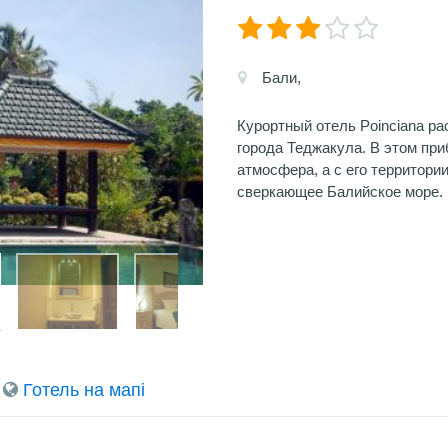
Бали,
Курортный отель Poinciana р
города Теджакула. В этом пр
атмосфера, а с его территори
сверкающее Балийское море.
Готель на мапi