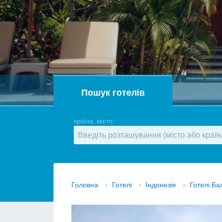
Пошук готелів
країна, місто
Головна
›
Готелі
›
Індонезія
›
Готелі Ба