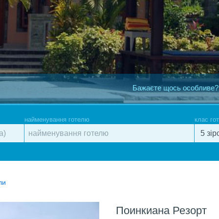
Бажаєте щось особливе?
найменування готелю
клас го
ли
Поинкиана Резорт