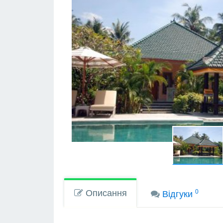
Описання
0
Вiдгуки