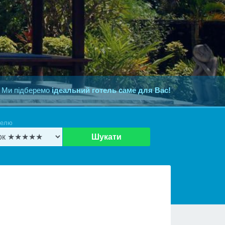
 Ми підберемо
ідеальний готель саме для Вас!
телю
Шукати