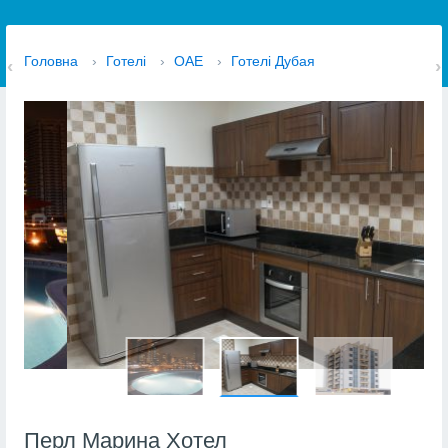
Головна
›
Готелі
›
ОАЕ
›
Готелі Дубая
Перл Марина Хотел