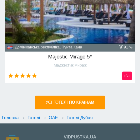
Домініканська республіка, Пунта Кана
91 %
Majestic Mirage 5*
Маджестик Мираж
n\a
УСI ГОТЕЛІ
ПО КРАIНАМ
Головна
›
Готелі
›
ОАЕ
›
Готелі Дубая
VIDPUSTKA.UA