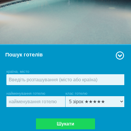
Пошук готелів
країна, місто
найменування готелю
клас готелю
Шукати