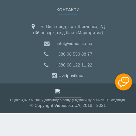
КОНТАКТИ
м. Вишгород, пр-т Шевченко, 2Д
(3й поверх, вхід біля «Маргарити»)
info@vidpustka.ua
+380 98 550 88 77
+380 66 122 11 22
#vidpustkaua
Оцiнка
4,47
з
5
. Нашу допомогу в пошуку відпочинку оцінили
112
людин(и).
© Copyright
Vidpustka.UA
, 2019 - 2021