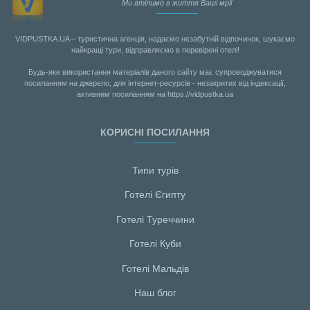
Ми втілимо в життя Ваші мрії
VIDPUSTKA.UA – туристична агенція, надаємо незабутній відпочинок, шукаємо
найкращі тури, відправляємо в перевірені отелі!
Будь-яке використання матеріалів даного сайту має супроводжуватися
посиланням на джерело, для інтернет-ресурсів - незакритих від індексації,
активним посиланням на https://vidpustka.ua
КОРИСНІ ПОСИЛАННЯ
Типи турів
Готелі Єгипту
Готелі Туреччини
Готелі Куби
Готелі Мальдiв
Наш блог