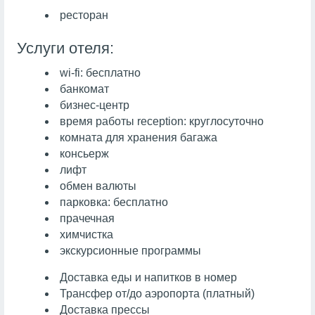
ресторан
Услуги отеля:
wi-fi: бесплатно
банкомат
бизнес-центр
время работы reception: круглосуточно
комната для хранения багажа
консьерж
лифт
обмен валюты
парковка: бесплатно
прачечная
химчистка
экскурсионные программы
Доставка еды и напитков в номер
Трансфер от/до аэропорта (платный)
Доставка прессы