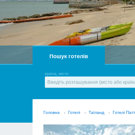
Пошук готелів
країна, місто
Головна
›
Готелі
›
Таїланд
›
Готелі Пат