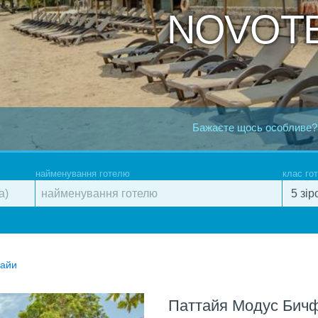
NOVOTE
Бажаєте щось особливе?
найменування готелю
клас го
тайи
Паттайя Модус Бичф