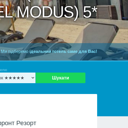
L MODUS) 5*
 Ми підберемо
ідеальний готель саме для Вас!
телю
Шукати
ронт Резорт