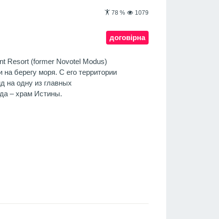
78
%
1079
договірна
t Resort (former Novotel Modus)
 на берегу моря. С его территории
д на одну из главных
да – храм Истины.