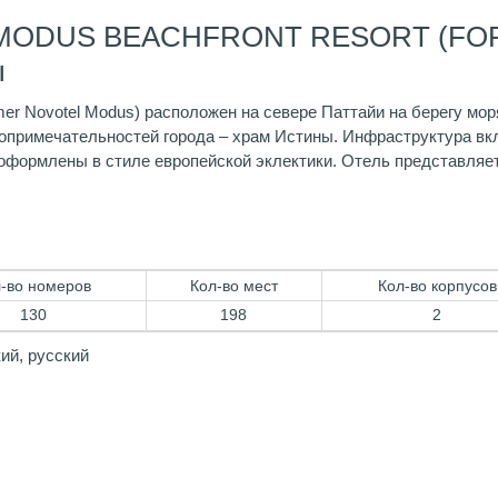
YA MODUS BEACHFRONT RESORT (F
ы
rmer Novotel Modus) расположен на севере Паттайи на берегу мор
опримечательностей города – храм Истины. Инфраструктура вкл
 оформлены в стиле европейской эклектики. Отель представляе
-во номеров
Кол-во мест
Кол-во корпусов
130
198
2
ий, русский