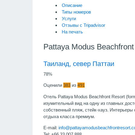
Описание
Типы номеров
Услуги
Отзывы с Tripadvisor
На печать
Pattaya Modus Beachfront
Таиланд, север Паттаи
78%
Оценили
383
из
491
Отель Pattaya Modus Beachfront Resort (fo
изумительный вид на одну из главных дост
собственный пляж, стейк-хауз. Интерьеры
отдыха класса премиум.
E-mail:
info@pattayamodusbeachfrontresort.
Tel: +66 33 007 888