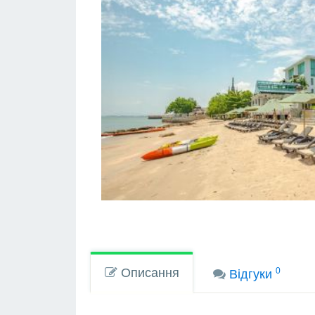
Описання
0
Вiдгуки