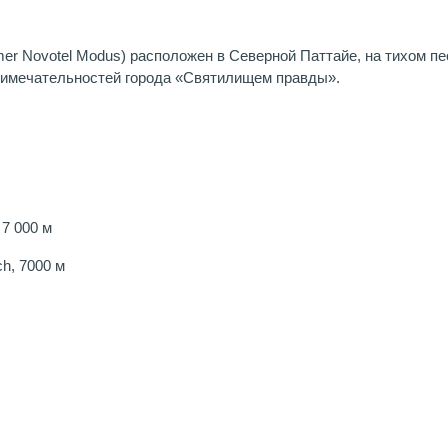
rmer Novotel Modus) расположен в Северной Паттайе, на тихом п
римечательностей города «Святилищем правды».
7 000 м
ch, 7000 м