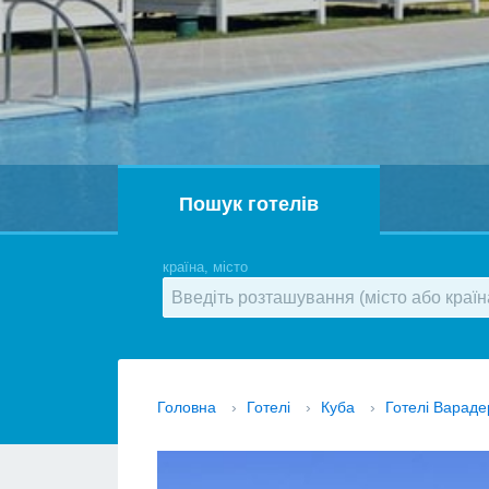
Пошук готелів
країна, місто
Головна
›
Готелі
›
Куба
›
Готелі Вараде