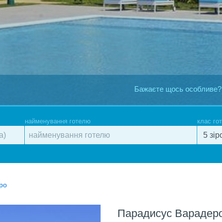
Бажаєте щось особливе?
найменування готелю
клас го
ро
Парадисус Варадер