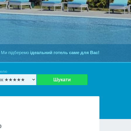
 Ми підберемо
ідеальний готель саме для Вас!
телю
Шукати
о