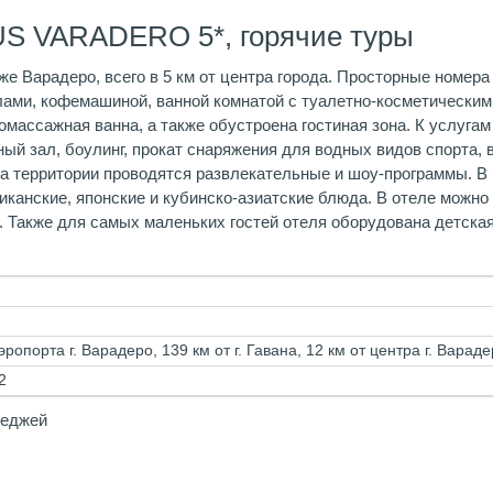
US VARADERO 5*, горячие туры
яже Варадеро, всего в 5 км от центра города. Просторные номе
лами, кофемашиной, ванной комнатой с туалетно-косметически
омассажная ванна, а также обустроена гостиная зона. К услуга
ный зал, боулинг, прокат снаряжения для водных видов спорта,
на территории проводятся развлекательные и шоу-программы. В
сиканские, японские и кубинско-азиатские блюда. В отеле можн
й. Также для самых маленьких гостей отеля оборудована детска
эропорта г. Варадеро, 139 км от г. Гавана, 12 км от центра г. Вараде
2
теджей