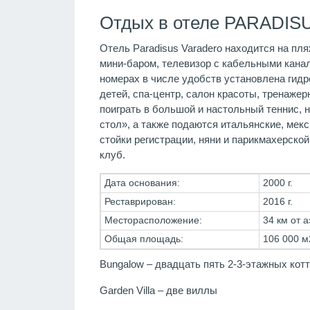
Отдых в отеле PARADIS
Отель Paradisus Varadero находится на пл
мини-баром, телевизор с кабельными кана
номерах в числе удобств установлена гидр
детей, спа-центр, салон красоты, тренажер
поиграть в большой и настольный теннис, 
стол», а также подаются итальянские, мек
стойки регистрации, няни и парикмахерско
клуб.
Дата основания:
2000 г.
Реставрирован:
2016 г.
Месторасположение:
34 км от а
Общая площадь:
106 000 м
Bungalow – двадцать пять 2-3-этажных кот
Garden Villa – две виллы