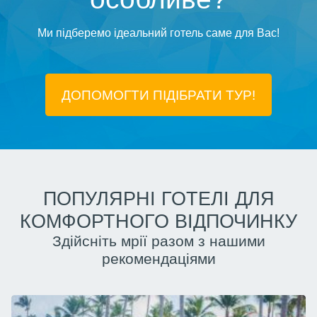
Ми підберемо ідеальний готель саме для Вас!
ДОПОМОГТИ ПІДIБРАТИ ТУР!
ПОПУЛЯРНІ ГОТЕЛІ ДЛЯ
КОМФОРТНОГО ВІДПОЧИНКУ
Здійсніть мрії разом з нашими
рекомендаціями