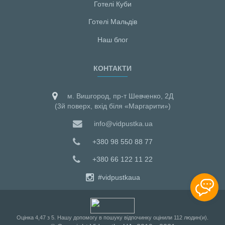
Готелі Куби
Готелі Мальдiв
Наш блог
КОНТАКТИ
м. Вишгород, пр-т Шевченко, 2Д
(3й поверх, вхід біля «Маргарити»)
info@vidpustka.ua
+380 98 550 88 77
+380 66 122 11 22
#vidpustkaua
Оцiнка
4,47
з
5
. Нашу допомогу в пошуку відпочинку оцінили
112
людин(и).