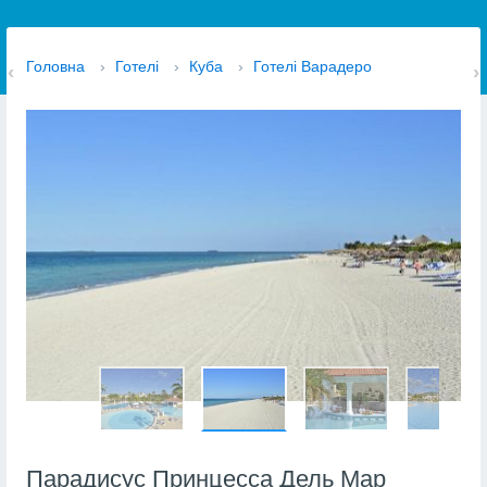
Головна
›
Готелі
›
Куба
›
Готелі Варадеро
Парадисус Принцесса Дель Мар