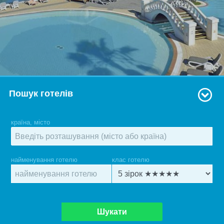
Пошук готелів
країна, місто
найменування готелю
клас готелю
Шукати