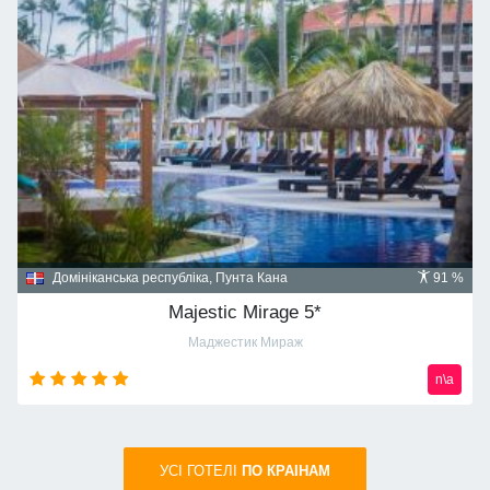
Домініканська республіка, Пунта Кана
91 %
Majestic Mirage 5*
Маджестик Мираж
n\a
УСI ГОТЕЛІ
ПО КРАIНАМ