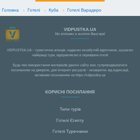
Головна
›
Готелі
›
Куба
›
Готелі Варадеро
VIDPUSTKA.UA
Ми втілимо в життя Ваші мрії
VIDPUSTKA.UA – туристична агенція, надаємо незабутній відпочинок, шукаємо
найкращі тури, відправляємо в перевірені отелі!
Будь-яке використання матеріалів даного сайту має супроводжуватися
посиланням на джерело, для інтернет-ресурсів - незакритих від індексації,
активним посиланням на https://vidpustka.ua
КОРИСНІ ПОСИЛАННЯ
Типи турів
Готелі Єгипту
Готелі Туреччини