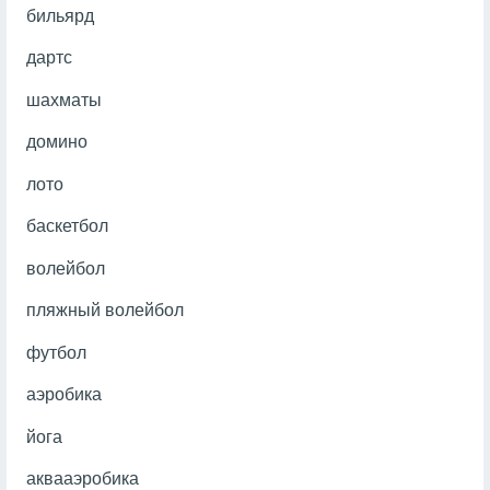
бильярд
дартс
шахматы
домино
лото
баскетбол
волейбол
пляжный волейбол
футбол
аэробика
йога
аквааэробика