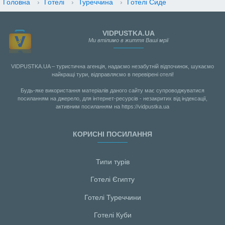
Головна
›
Готелі
›
Туреччина
›
Готелі Сиде
VIDPUSTKA.UA
Ми втілимо в життя Ваші мрії
VIDPUSTKA.UA – туристична агенція, надаємо незабутній відпочинок, шукаємо
найкращі тури, відправляємо в перевірені отелі!
Будь-яке використання матеріалів даного сайту має супроводжуватися
посиланням на джерело, для інтернет-ресурсів - незакритих від індексації,
активним посиланням на https://vidpustka.ua
КОРИСНІ ПОСИЛАННЯ
Типи турів
Готелі Єгипту
Готелі Туреччини
Готелі Куби