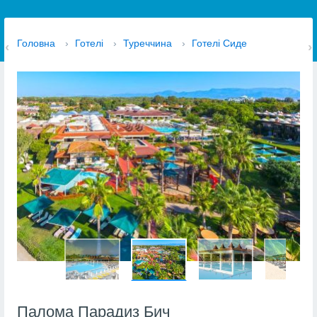
Головна
›
Готелі
›
Туреччина
›
Готелі Сиде
Палома Парадиз Бич