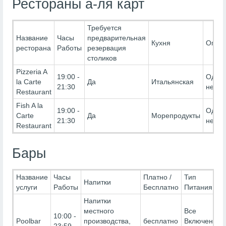
Рестораны а-ля карт
Требуется
Название
Часы
предварительная
Кухня
Огран
ресторана
Работы
резервация
столиков
Pizzeria A
19:00 -
Один 
la Carte
Да
Итальянская
21:30
неде
Restaurant
Fish A la
19:00 -
Один 
Carte
Да
Морепродукты
21:30
неде
Restaurant
Бары
Название
Часы
Платно /
Тип
Напитки
услуги
Работы
Бесплатно
Питания
Напитки
местного
Все
10:00 -
Poolbar
производства,
бесплатно
Включено-
23:59