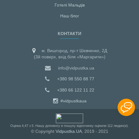
Готелі Мальдiв
Наш блог
КОНТАКТИ
м. Вишгород, пр-т Шевченко, 2Д
(3й поверх, вхід біля «Маргарити»)
info@vidpustka.ua
+380 98 550 88 77
+380 66 122 11 22
#vidpustkaua
Оцiнка
4,47
з
5
. Нашу допомогу в пошуку відпочинку оцінили
112
людин(и).
© Copyright
Vidpustka.UA
, 2019 - 2021