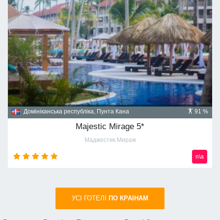
Домініканська республіка, Пунта Кана
91 %
Majestic Mirage 5*
Маджестик Мираж
n\a
УСI ГОТЕЛІ
ПО КРАIНАМ