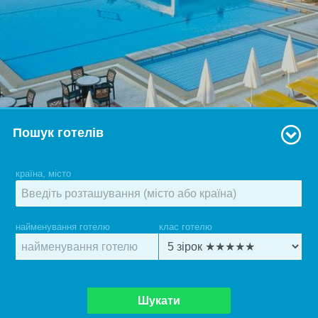
Пошук готелів
країна, місто
найменування готелю
клас готелю
Шукати