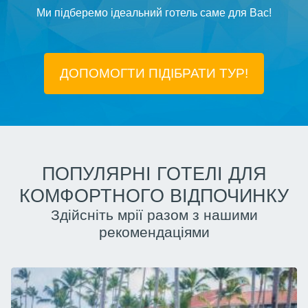
Ми підберемо ідеальний готель саме для Вас!
ДОПОМОГТИ ПІДIБРАТИ ТУР!
ПОПУЛЯРНІ ГОТЕЛІ ДЛЯ
КОМФОРТНОГО ВІДПОЧИНКУ
Здійсніть мрії разом з нашими
рекомендаціями