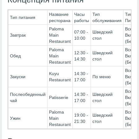
Название
Часы
Тип
Тип
Тип питания
ресторана
работы
обслуживания
Питан
Paloma
Все
07:00 -
Шведский
Завтрак
Main
Включ
10:00
стол
Restaurant
(Беспл
Paloma
Все
12:30 -
Шведский
Обед
Main
Включ
14:30
стол
Restaurant
(Беспл
Все
Kuyu
14:30 -
Закуски
По меню
Включ
Restaurant
17:00
(Беспл
Все
Послеобеденный
14:30 -
Шведский
Patisserie
Включ
чай
17:00
стол
(Беспл
Paloma
Все
19:00 -
Шведский
Ужин
Main
Включ
21:30
стол
Restaurant
(Беспл