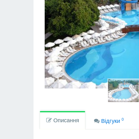
Описання
0
Вiдгуки