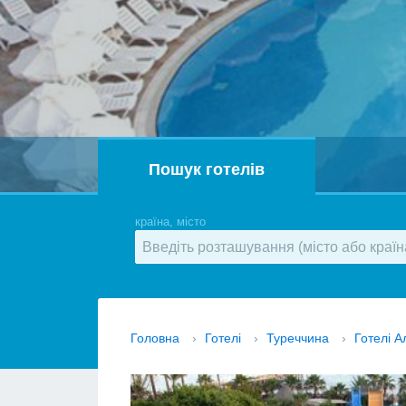
Пошук готелів
країна, місто
Головна
›
Готелі
›
Туреччина
›
Готелі А