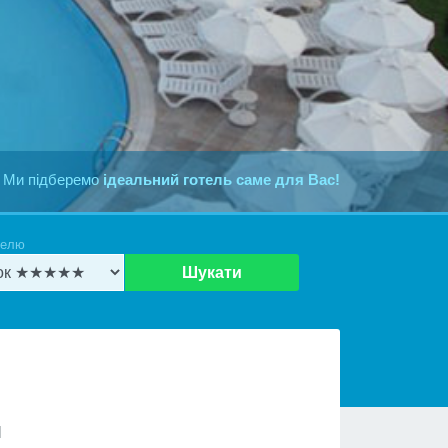
 Ми підберемо
ідеальний готель саме для Вас!
телю
Шукати
л