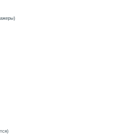
нажеры)
тся)