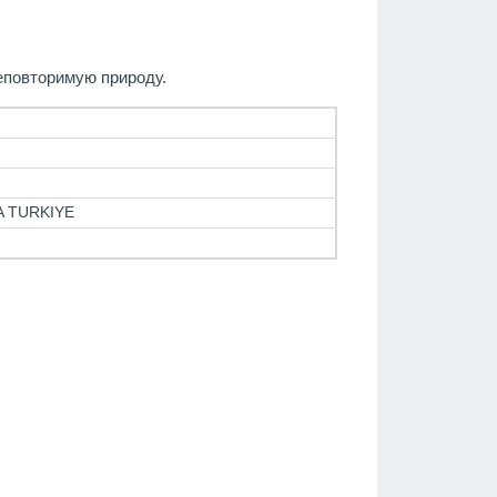
еповторимую природу.
A TURKIYE