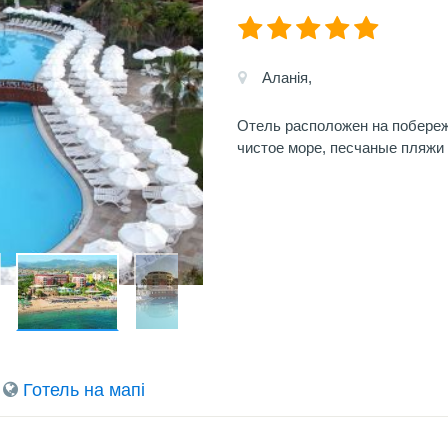
Аланія,
Отель расположен на побереж
чистое море, песчаные пляжи
Готель на мапi