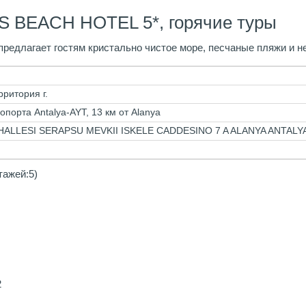
S BEACH HOTEL 5*, горячие туры
редлагает гостям кристально чистое море, песчаные пляжи и н
рритория г.
опорта Antalya-AYT, 13 км от Alanya
ALLESI SERAPSU MEVKII ISKELE CADDESINO 7 A ALANYA ANTALY
тажей:5)
2