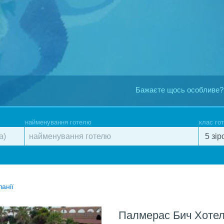
Бажаєте щось особливе?
найменування готелю
клас го
ланії
Палмерас Бич Хоте