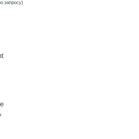
о запросу)
nt
fe
я