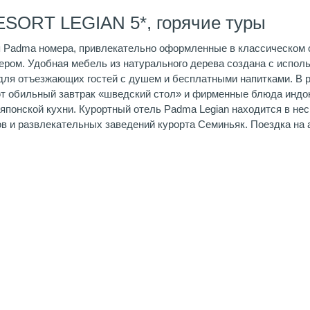
SORT LEGIAN 5*, горячие туры
я Padma номера, привлекательно оформленные в классическом с
ром. Удобная мебель из натурального дерева создана с испол
для отъезжающих гостей с душем и бесплатными напитками. В р
 обильный завтрак «шведский стол» и фирменные блюда индоне
японской кухни. Курортный отель Padma Legian находится в нес
ов и развлекательных заведений курорта Семиньяк. Поездка н