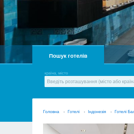
Пошук готелів
країна, місто
Головна
›
Готелі
›
Індонезія
›
Готелі Ба