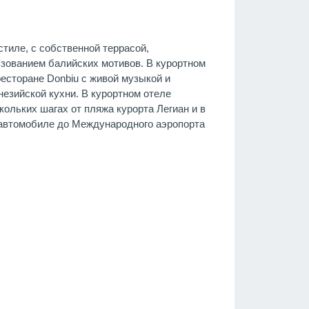
тиле, с собственной террасой,
ьзованием балийских мотивов. В курортном
есторане Donbiu с живой музыкой и
зийской кухни. В курортном отеле
кольких шагах от пляжа курорта Легиан и в
а автомобиле до Международного аэропорта