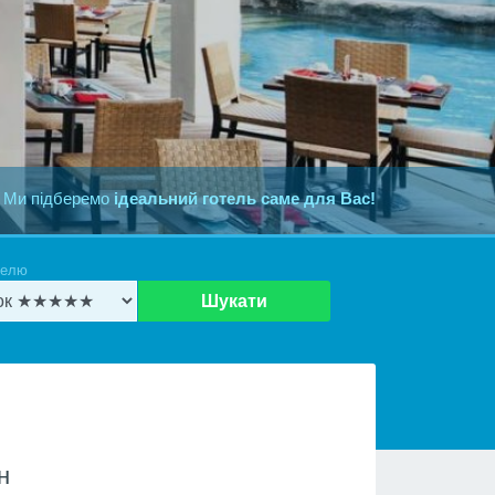
 Ми підберемо
ідеальний готель саме для Вас!
телю
Шукати
н