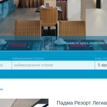
Бажаєте щось особливе?
найменування готелю
клас го
ли
Падма Резорт Легиа