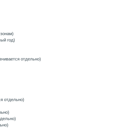
езонам)
ый год)
ачивается отдельно)
я отдельно)
льно)
тдельно)
ьно)