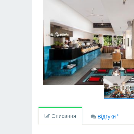
Описання
0
Вiдгуки