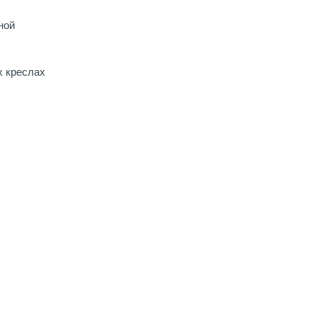
ной
х креслах