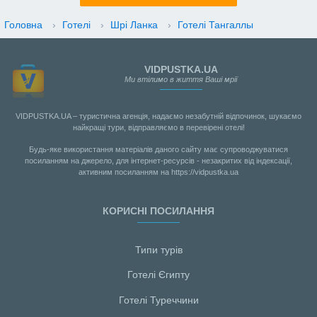
Головна
›
Готелі
›
Шрі Ланка
›
Готелі Тангаллы
VIDPUSTKA.UA
Ми втілимо в життя Ваші мрії
VIDPUSTKA.UA – туристична агенція, надаємо незабутній відпочинок, шукаємо
найкращі тури, відправляємо в перевірені отелі!
Будь-яке використання матеріалів даного сайту має супроводжуватися
посиланням на джерело, для інтернет-ресурсів - незакритих від індексації,
активним посиланням на https://vidpustka.ua
КОРИСНІ ПОСИЛАННЯ
Типи турів
Готелі Єгипту
Готелі Туреччини