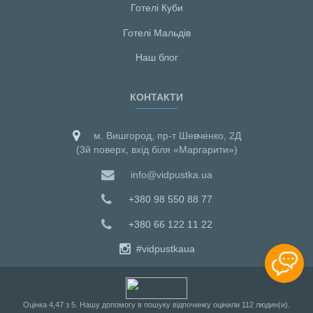
Готелі Куби
Готелі Мальдiв
Наш блог
КОНТАКТИ
м. Вишгород, пр-т Шевченко, 2Д
(3й поверх, вхід біля «Маргарити»)
info@vidpustka.ua
+380 98 550 88 77
+380 66 122 11 22
#vidpustkaua
Оцiнка
4,47
з
5
. Нашу допомогу в пошуку відпочинку оцінили
112
людин(и).