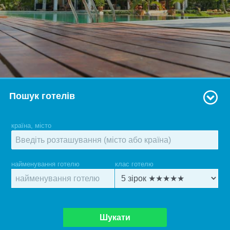
Пошук готелів
країна, місто
найменування готелю
клас готелю
Шукати