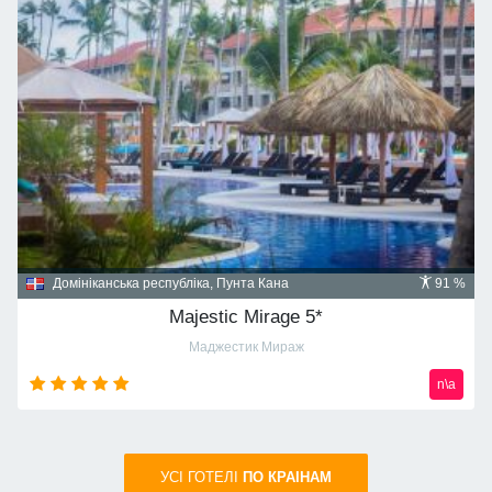
Домініканська республіка, Пунта Кана
91 %
Majestic Mirage 5*
Маджестик Мираж
n\a
УСI ГОТЕЛІ
ПО КРАIНАМ