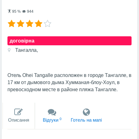
95
%
944
договірна
Тангалла,
Отель Ohei Tangalle расположен в городе Тангалле, в
17 км от дымового дыма Хумманая-блоу-Хоул, в
превосходном месте в районе пляжа Тангалле.
0
Описання
Вiдгуки
Готель на мапi