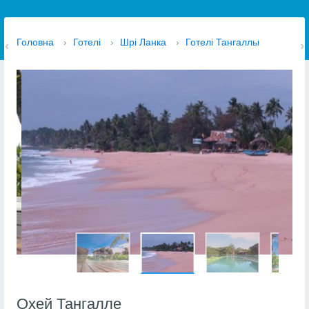
Головна
›
Готелі
›
Шрі Ланка
›
Готелі Тангаллы
Охей Тангалле