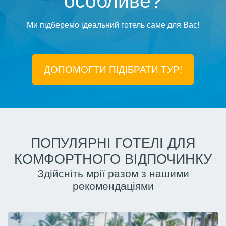
особливе?
Ми підберемо ідеальний готель саме для Вас!
ДОПОМОГТИ ПІДIБРАТИ ТУР!
ПОПУЛЯРНІ ГОТЕЛІ ДЛЯ
КОМФОРТНОГО ВІДПОЧИНКУ
Здійсніть мрії разом з нашими
рекомендаціями