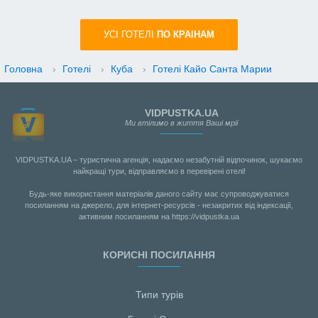
УСI ГОТЕЛІ
ПО КРАIНАМ
Головна
›
Готелі
›
Куба
›
Готелі Кайо Санта Марии
VIDPUSTKA.UA
Ми втілимо в життя Ваші мрії
VIDPUSTKA.UA – туристична агенція, надаємо незабутній відпочинок, шукаємо
найкращі тури, відправляємо в перевірені отелі!
Будь-яке використання матеріалів даного сайту має супроводжуватися
посиланням на джерело, для інтернет-ресурсів - незакритих від індексації,
активним посиланням на https://vidpustka.ua
КОРИСНІ ПОСИЛАННЯ
Типи турів