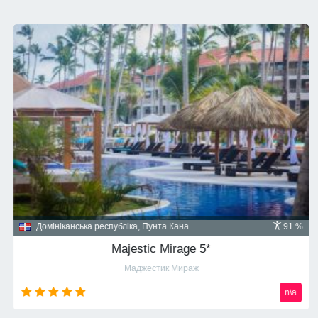
Домініканська республіка, Пунта Кана
91 %
Majestic Mirage 5*
Маджестик Мираж
n\a