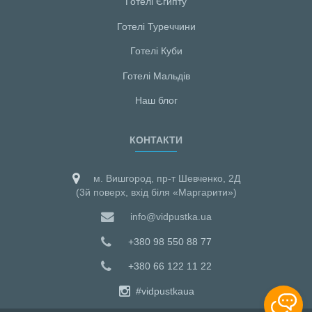
Готелі Єгипту
Готелі Туреччини
Готелі Куби
Готелі Мальдiв
Наш блог
КОНТАКТИ
м. Вишгород, пр-т Шевченко, 2Д
(3й поверх, вхід біля «Маргарити»)
info@vidpustka.ua
+380 98 550 88 77
+380 66 122 11 22
#vidpustkaua