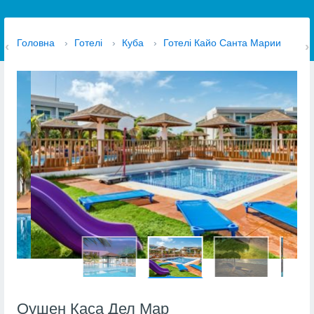
Головна
›
Готелі
›
Куба
›
Готелі Кайо Санта Марии
Оушен Каса Дел Мар