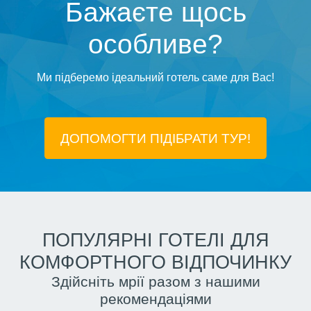
Бажаєте щось
особливе?
Ми підберемо ідеальний готель саме для Вас!
ДОПОМОГТИ ПІДIБРАТИ ТУР!
ПОПУЛЯРНІ ГОТЕЛІ ДЛЯ
КОМФОРТНОГО ВІДПОЧИНКУ
Здійсніть мрії разом з нашими
рекомендаціями