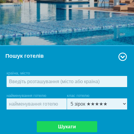
Пошук готелів
країна, місто
найменування готелю
клас готелю
Шукати