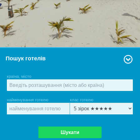
Пошук готелів
країна, місто
найменування готелю
клас готелю
Шукати