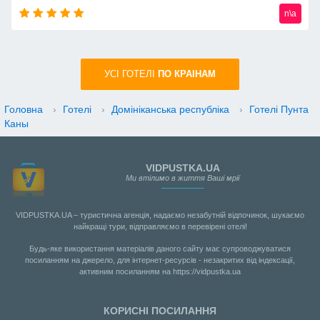
n\a
УСI ГОТЕЛІ
ПО КРАIНАМ
Головна
›
Готелі
›
Домініканська республіка
›
Готелі Пунта
Каны
VIDPUSTKA.UA
Ми втілимо в життя Ваші мрії
VIDPUSTKA.UA – туристична агенція, надаємо незабутній відпочинок, шукаємо
найкращі тури, відправляємо в перевірені отелі!
Будь-яке використання матеріалів даного сайту має супроводжуватися
посиланням на джерело, для інтернет-ресурсів - незакритих від індексації,
активним посиланням на https://vidpustka.ua
КОРИСНІ ПОСИЛАННЯ