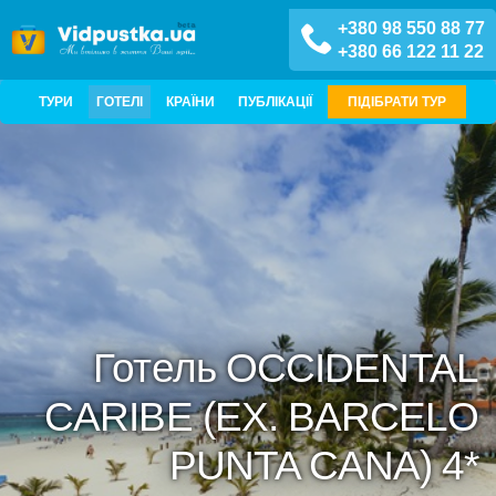
+380 98 550 88 77
+380 66 122 11 22
ТУРИ
ГОТЕЛІ
КРАЇНИ
ПУБЛІКАЦІЇ
ПІДІБРАТИ ТУР
Готель OCCIDENTAL
CARIBE (EX. BARCELO
PUNTA CANA) 4*