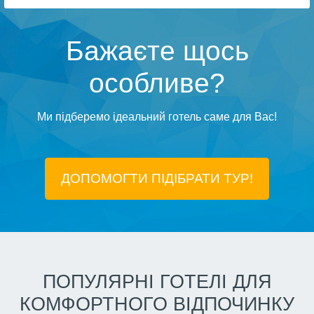
Бажаєте щось
особливе?
Ми підберемо ідеальний готель саме для Вас!
ДОПОМОГТИ ПІДIБРАТИ ТУР!
ПОПУЛЯРНІ ГОТЕЛІ ДЛЯ
КОМФОРТНОГО ВІДПОЧИНКУ