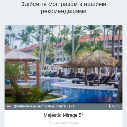
Здійсніть мрії разом з нашими
рекомендаціями
Домініканська республіка, Пунта Кана
91 %
Majestic Mirage 5*
Маджестик Мираж