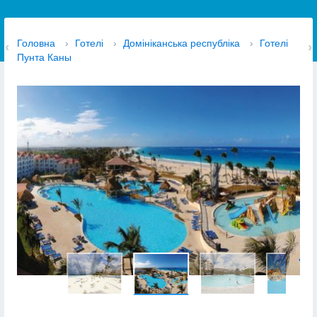
Головна
›
Готелі
›
Домініканська республіка
›
Готелі
Пунта Каны