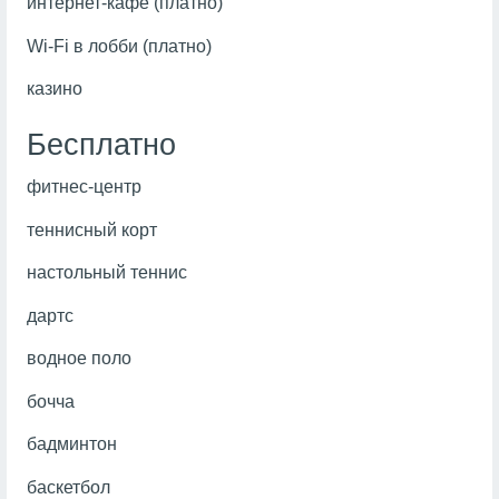
интернет-кафе (платно)
Wi-Fi в лобби (платно)
казино
Бесплатно
фитнес-центр
теннисный корт
настольный теннис
дартс
водное поло
бочча
бадминтон
баскетбол