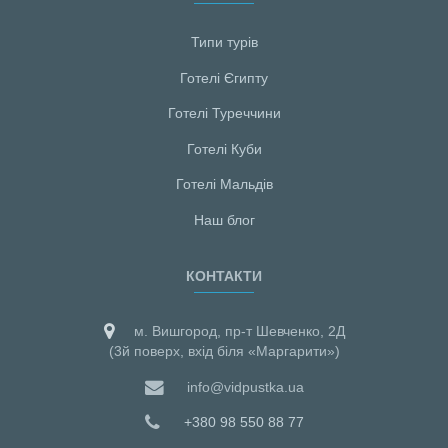
Типи турів
Готелі Єгипту
Готелі Туреччини
Готелі Куби
Готелі Мальдiв
Наш блог
КОНТАКТИ
м. Вишгород, пр-т Шевченко, 2Д
(3й поверх, вхід біля «Маргарити»)
info@vidpustka.ua
+380 98 550 88 77