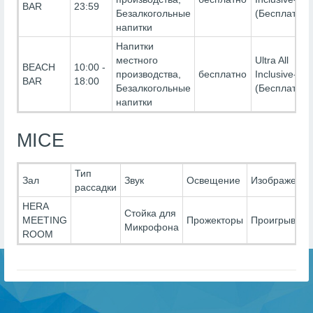
BAR
23:59
Безалкогольные
(Бесплатно)
напитки
Напитки
местного
Ultra All
BEACH
10:00 -
производства,
бесплатно
Inclusive-
BAR
18:00
Безалкогольные
(Бесплатно)
напитки
MICE
Тип
Зал
Звук
Освещение
Изображение
рассадки
HERA
Стойка для
MEETING
Прожекторы
Проигрывате
Микрофона
ROOM