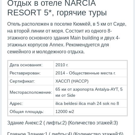
Отдых в отеле NARCIA
RESORT 5*, горячие туры
Отель расположен в поселке Кюмкёй, в 5 км от Сиде,
на второй линии от моря. Состоит из одного 8-
этажного основного здания Main building и двух 4-
этажных корпусов Annex. Рекомендуется для
семейного и молодежного отдыха.
Дата основания:
2010 г.
Реставрирован:
2014 - Общественные места г.
Сертификат:
ХАССП (HACCP)
65 км от аэропорта Antalya-AYT, 5
Месторасположение:
км от Side
Адрес:
ilica beldesi ilica mah 24 sok no 8
Общая площадь:
12000 м2
Здание Анекс:2 ( лифты:2) (Количество этажей:3)
Главное Здание:1 ( лифты:4) (Количество этажей:6)