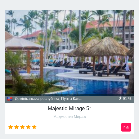
Домініканська республіка, Пунта Кана
91 %
Majestic Mirage 5*
Маджестик Мираж
n\a