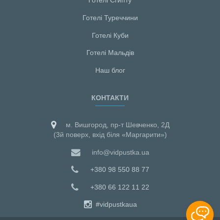
Готелі Єгипту
Готелі Туреччини
Готелі Куби
Готелі Мальдiв
Наш блог
КОНТАКТИ
м. Вишгород, пр-т Шевченко, 2Д
(3й поверх, вхід біля «Маргарити»)
info@vidpustka.ua
+380 98 550 88 77
+380 66 122 11 22
#vidpustkaua