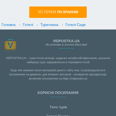
УСI ГОТЕЛІ
ПО КРАIНАМ
Головна
›
Готелі
›
Туреччина
›
Готелі Сиде
VIDPUSTKA.UA
Ми втілимо в життя Ваші мрії
VIDPUSTKA.UA – туристична агенція, надаємо незабутній відпочинок, шукаємо
найкращі тури, відправляємо в перевірені отелі!
Будь-яке використання матеріалів даного сайту має супроводжуватися
посиланням на джерело, для інтернет-ресурсів - незакритих від індексації,
активним посиланням на https://vidpustka.ua
КОРИСНІ ПОСИЛАННЯ
Типи турів