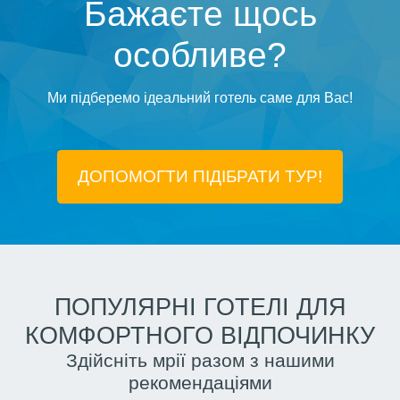
Бажаєте щось
особливе?
Ми підберемо ідеальний готель саме для Вас!
ДОПОМОГТИ ПІДIБРАТИ ТУР!
ПОПУЛЯРНІ ГОТЕЛІ ДЛЯ
КОМФОРТНОГО ВІДПОЧИНКУ
Здійсніть мрії разом з нашими
рекомендаціями