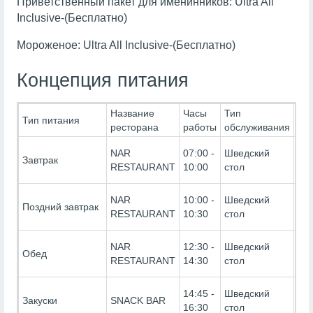
Приветственный пакет для именинников: Ultra All
Inclusive-(Бесплатно)
Мороженое: Ultra All Inclusive-(Бесплатно)
Концепция питания
Название
Часы
Тип
Ти
Тип питания
ресторана
работы
обслуживания
Пи
Ultr
NAR
07:00 -
Шведский
Завтрак
Inc
RESTAURANT
10:00
стол
(Бе
Ultr
NAR
10:00 -
Шведский
Поздний завтрак
Inc
RESTAURANT
10:30
стол
(Бе
Ultr
NAR
12:30 -
Шведский
Обед
Inc
RESTAURANT
14:30
стол
(Бе
Ultr
14:45 -
Шведский
Закуски
SNACK BAR
Inc
16:30
стол