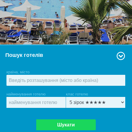
Пошук готелів
країна, місто
найменування готелю
клас готелю
Шукати