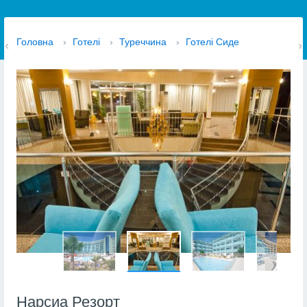
Головна
›
Готелі
›
Туреччина
›
Готелі Сиде
Нарсиа Резорт