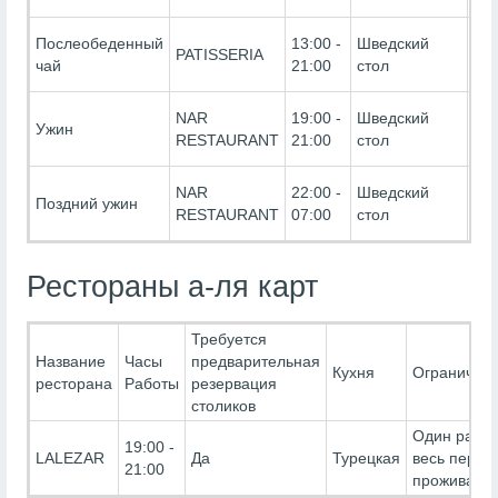
(Бе
Ultr
Послеобеденный
13:00 -
Шведский
PATISSERIA
Inc
чай
21:00
стол
(Бе
Ultr
NAR
19:00 -
Шведский
Ужин
Inc
RESTAURANT
21:00
стол
(Бе
Ultr
NAR
22:00 -
Шведский
Поздний ужин
Inc
RESTAURANT
07:00
стол
(Бе
Рестораны а-ля карт
Требуется
Название
Часы
предварительная
Кухня
Ограничен
ресторана
Работы
резервация
столиков
Один раз з
19:00 -
LALEZAR
Да
Турецкая
весь перио
21:00
проживани