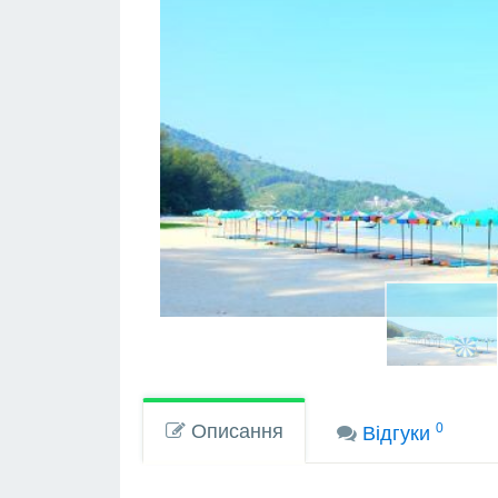
Описання
0
Вiдгуки