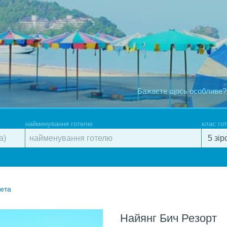
Бажаєте щось особливе?
найменування готелю
клас го
кета
Найянг Бич Резорт