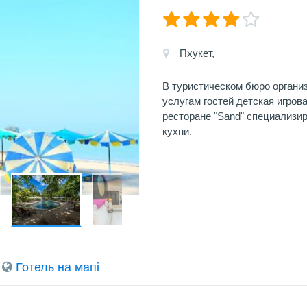
Пхукет,
В туристическом бюро органи
услугам гостей детская игров
ресторане "Sand" специализи
кухни.
Готель на мапi