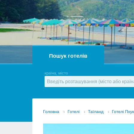
Пошук готелів
країна, місто
Головна
›
Готелі
›
Таїланд
›
Готелі Пху