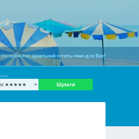
 Ми підберемо
ідеальний готель саме для Вас!
телю
Шукати