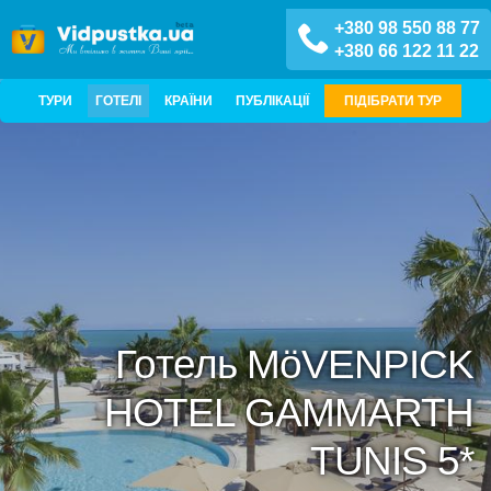
+380 98 550 88 77
+380 66 122 11 22
ТУРИ
ГОТЕЛІ
КРАЇНИ
ПУБЛІКАЦІЇ
ПІДІБРАТИ ТУР
Готель MöVENPICK
HOTEL GAMMARTH
TUNIS 5*