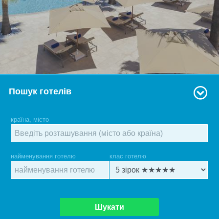
Пошук готелів
країна, місто
найменування готелю
клас готелю
Шукати