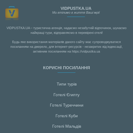
VIDPUSTKA.UA
Ми втілимо в життя Ваші мрії
VIDPUSTKA.UA – туристична агенція, надаємо незабутній відпочинок, шукаємо
найкращі тури, відправляємо в перевірені отелі!
Будь-яке використання матеріалів даного сайту має супроводжуватися
посиланням на джерело, для інтернет-ресурсів - незакритих від індексації,
активним посиланням на https://vidpustka.ua
КОРИСНІ ПОСИЛАННЯ
Типи турів
Готелі Єгипту
Готелі Туреччини
Готелі Куби
Готелі Мальдiв