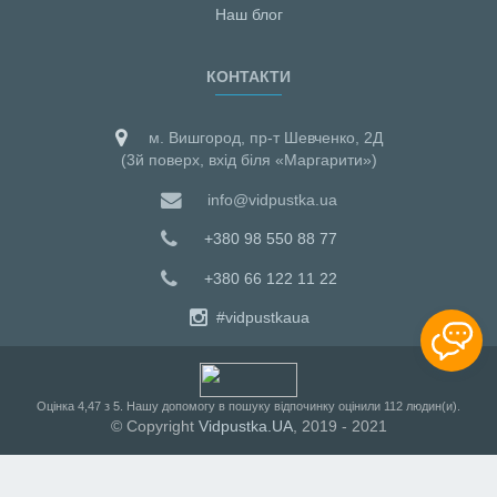
Наш блог
КОНТАКТИ
м. Вишгород, пр-т Шевченко, 2Д
(3й поверх, вхід біля «Маргарити»)
info@vidpustka.ua
+380 98 550 88 77
+380 66 122 11 22
#vidpustkaua
Оцiнка
4,47
з
5
. Нашу допомогу в пошуку відпочинку оцінили
112
людин(и).
© Copyright
Vidpustka.UA
, 2019 - 2021