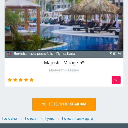
Домініканська республіка, Пунта Кана
91 %
Majestic Mirage 5*
Маджестик Мираж
n\a
УСI ГОТЕЛІ
ПО КРАIНАМ
Головна
›
Готелі
›
Туніс
›
Готелі Гаммарта