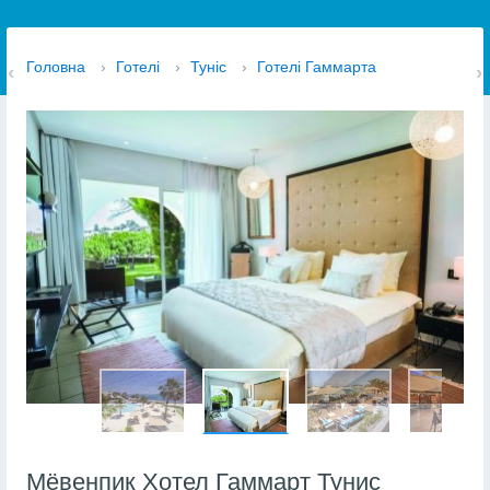
Головна
›
Готелі
›
Туніс
›
Готелі Гаммарта
Мёвенпик Хотел Гаммарт Тунис