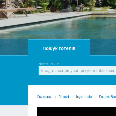
Пошук готелів
країна, місто
Головна
›
Готелі
›
Індонезія
›
Готелі Ба