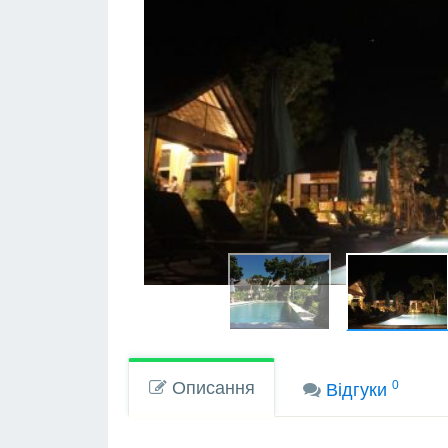
Описання
0
Вiдгуки