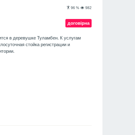
96
%
982
договірна
дится в деревушке Туламбен. К услугам
глосуточная стойка регистрации и
итории.