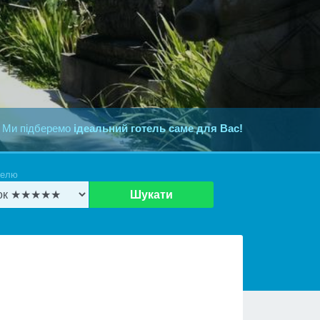
 Ми підберемо
ідеальний готель саме для Вас!
телю
Шукати