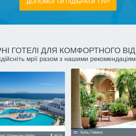
ДОПОМОГТИ ПІДIБРАТИ ТУР!
НІ ГОТЕЛІ ДЛЯ КОМФОРТНОГО ВІ
Здійсніть мрії разом з нашими рекомендаціям
Куба, Гавана
пет, Шарм-эль-Шейх
90 %