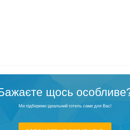
Бажаєте щось особливе
Ми підберемо ідеальний готель саме для Вас!