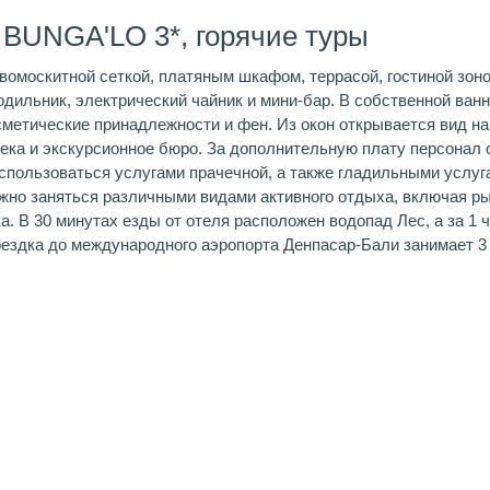
 BUNGA'LO 3*, горячие туры
омоскитной сеткой, платяным шкафом, террасой, гостиной зоно
одильник, электрический чайник и мини-бар. В собственной ван
етические принадлежности и фен. Из окон открывается вид на 
тека и экскурсионное бюро. За дополнительную плату персонал 
воспользоваться услугами прачечной, а также гладильными услу
ожно заняться различными видами активного отдыха, включая ры
а. В 30 минутах езды от отеля расположен водопад Лес, а за 1
оездка до международного аэропорта Денпасар-Бали занимает 3 