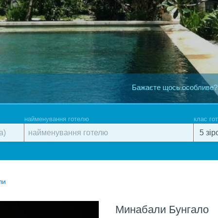
Бажаєте щось особливе?
найменування готелю
клас го
ли
Минабали Бунгало