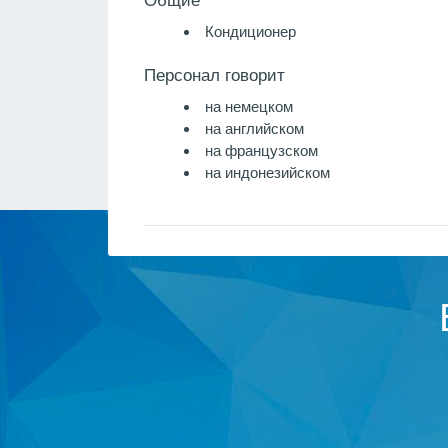
Общие
Кондиционер
Персонал говорит
на немецком
на английском
на французском
на индонезийском