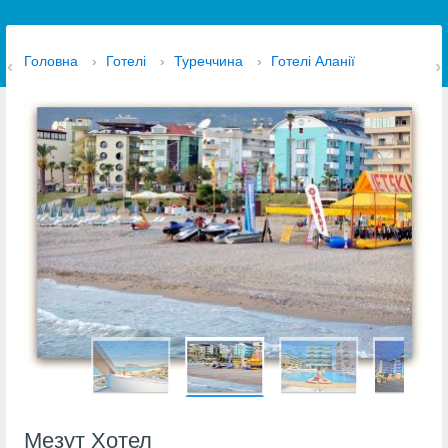
Головна
›
Готелі
›
Туреччина
›
Готелі Аланії
Мезут Хотел