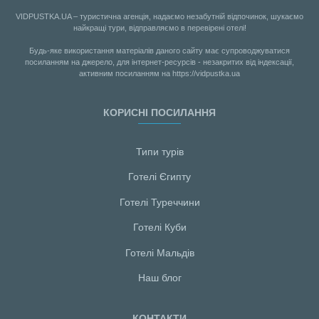
VIDPUSTKA.UA – туристична агенція, надаємо незабутній відпочинок, шукаємо
найкращі тури, відправляємо в перевірені отелі!
Будь-яке використання матеріалів даного сайту має супроводжуватися
посиланням на джерело, для інтернет-ресурсів - незакритих від індексації,
активним посиланням на https://vidpustka.ua
КОРИСНІ ПОСИЛАННЯ
Типи турів
Готелі Єгипту
Готелі Туреччини
Готелі Куби
Готелі Мальдiв
Наш блог
КОНТАКТИ