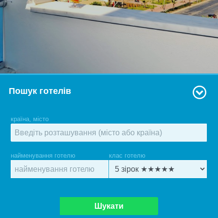
Пошук готелів
країна, місто
найменування готелю
клас готелю
Шукати