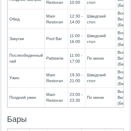
Restoran
10:00
стол
(Беспл
Все
Main
12:30 -
Шведский
Обед
Включ
Restoran
14:00
стол
(Беспл
Все
11:00 -
Шведский
Закуски
Pool Bar
Включ
16:00
стол
(Беспл
Все
Послеобеденный
11:00 -
Pattiserie
По меню
Включ
чай
17:00
(Беспл
Все
Main
19:30 -
Шведский
Ужин
Включ
Restoran
21:00
стол
(Беспл
Все
Main
23:00 -
Поздний ужин
По меню
Включ
Restoran
23:30
(Беспл
Бары