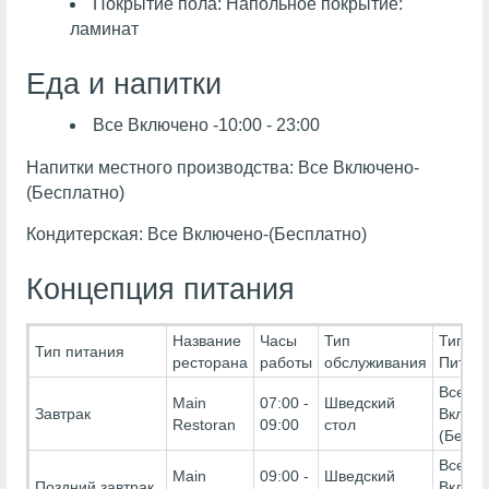
Покрытие пола: Напольное покрытие:
ламинат
Еда и напитки
Все Включено -10:00 - 23:00
Напитки местного производства: Все Включено-
(Бесплатно)
Кондитерская: Все Включено-(Бесплатно)
Концепция питания
Название
Часы
Тип
Тип
Тип питания
ресторана
работы
обслуживания
Питан
Все
Main
07:00 -
Шведский
Завтрак
Включ
Restoran
09:00
стол
(Беспл
Все
Main
09:00 -
Шведский
Поздний завтрак
Включ