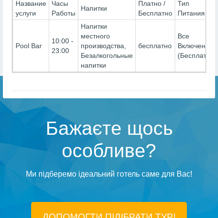
Название
Часы
Платно /
Тип
Напитки
услуги
Работы
Бесплатно
Питания
Напитки
местного
Все
10:00 -
Pool Bar
производства,
бесплатно
Включено-
23:00
Безалкогольные
(Бесплатно)
напитки
Бажаєте щось
особливе?
Ми підберемо ідеальний готель саме для Вас!
ДОПОМОГТИ ПІДIБРАТИ ТУР!