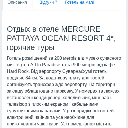
0
Описання
Вiдгуки
Готель на мапi
Отдых в отеле MERCURE
PATTAYA OCEAN RESORT 4*,
горячие туры
Готель розміщений за 200 метрів від музею сучасного
мистецтва Art In Paradise та за 900 метрів від кафе
Hard Rock. Від аеропорту Суварнабхумі готель
відділяє 84 км. За додаткову плату для гостей
організують трансфер з/до аеропорту. На території
закладу облаштовано парковку. У номерах та люксах
встановлені кондиціонер, холодильник, міні-бар і
телевізор з плоским екраном і кабельними/
супутниковими каналами. У розпорядженні гостей
електричний чайник та усе необхідне для
приготування чаю і кави. Усі помешкання містять