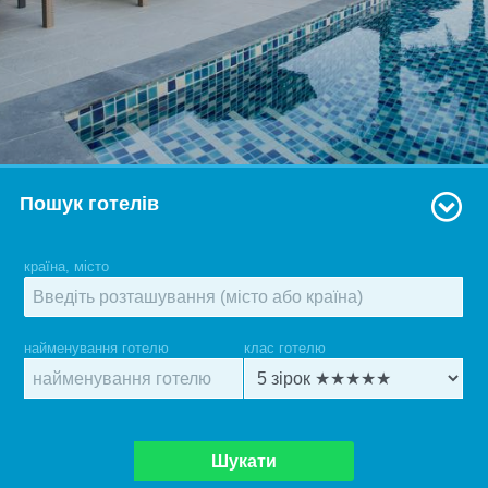
Пошук готелів
країна, місто
найменування готелю
клас готелю
Шукати