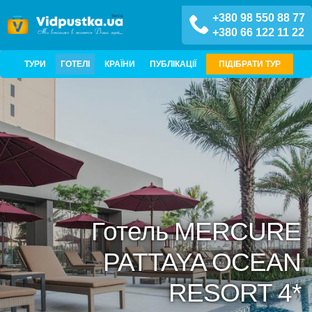
+380 98 550 88 77
+380 66 122 11 22
ТУРИ
ГОТЕЛІ
КРАЇНИ
ПУБЛІКАЦІЇ
ПІДІБРАТИ ТУР
Готель MERCURE
PATTAYA OCEAN
RESORT 4*