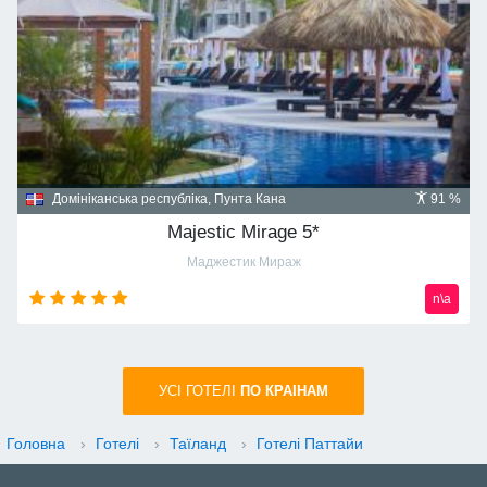
Домініканська республіка, Пунта Кана
91 %
Majestic Mirage 5*
Маджестик Мираж
n\a
УСI ГОТЕЛІ
ПО КРАIНАМ
Головна
›
Готелі
›
Таїланд
›
Готелі Паттайи