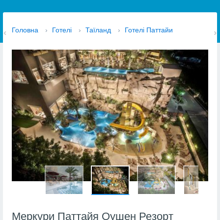
Головна
›
Готелі
›
Таїланд
›
Готелі Паттайи
Меркури Паттайя Оушен Резорт