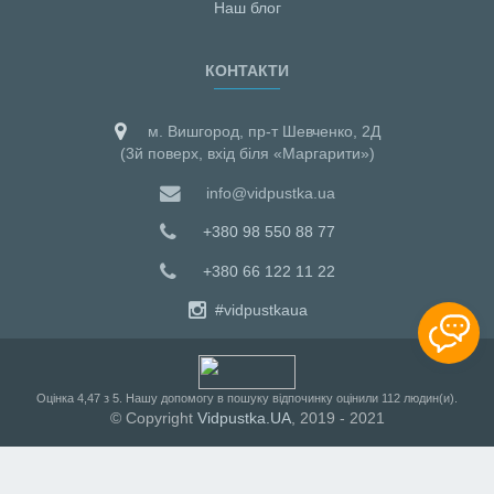
Наш блог
КОНТАКТИ
м. Вишгород, пр-т Шевченко, 2Д
(3й поверх, вхід біля «Маргарити»)
info@vidpustka.ua
+380 98 550 88 77
+380 66 122 11 22
#vidpustkaua
Оцiнка
4,47
з
5
. Нашу допомогу в пошуку відпочинку оцінили
112
людин(и).
© Copyright
Vidpustka.UA
, 2019 - 2021