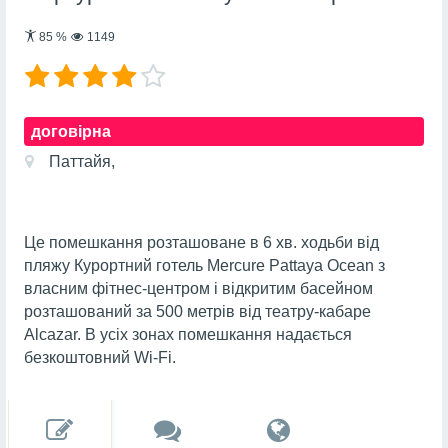
85
%
1149
договірна
Паттайя,
Це помешкання розташоване в 6 хв. ходьби від
пляжу Курортний готель Mercure Pattaya Ocean з
власним фітнес-центром і відкритим басейном
розташований за 500 метрів від театру-кабаре
Alcazar. В усіх зонах помешкання надається
безкоштовний Wi-Fі.