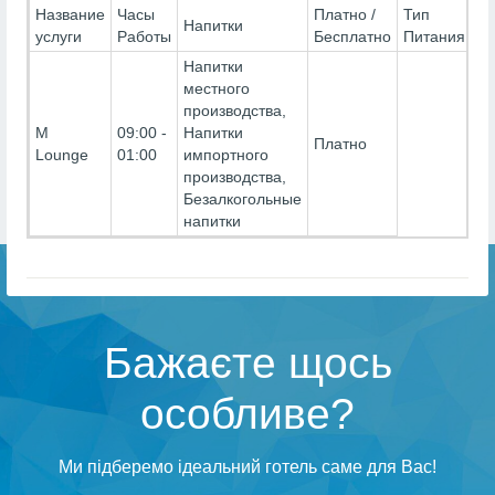
Название
Часы
Платно /
Тип
Напитки
услуги
Работы
Бесплатно
Питания
Напитки
местного
производства,
M
09:00 -
Напитки
Платно
Lounge
01:00
импортного
производства,
Безалкогольные
напитки
Бажаєте щось
особливе?
Ми підберемо ідеальний готель саме для Вас!