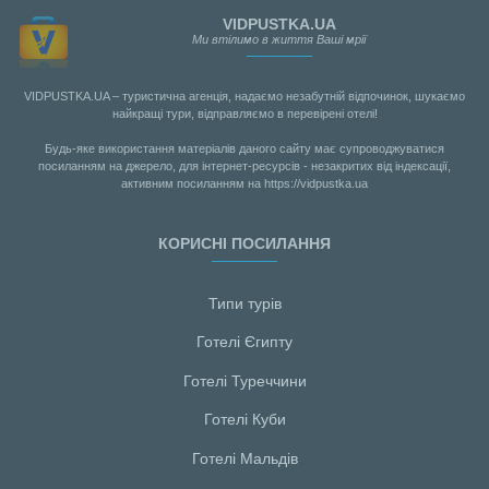
VIDPUSTKA.UA
Ми втілимо в життя Ваші мрії
VIDPUSTKA.UA – туристична агенція, надаємо незабутній відпочинок, шукаємо
найкращі тури, відправляємо в перевірені отелі!
Будь-яке використання матеріалів даного сайту має супроводжуватися
посиланням на джерело, для інтернет-ресурсів - незакритих від індексації,
активним посиланням на https://vidpustka.ua
КОРИСНІ ПОСИЛАННЯ
Типи турів
Готелі Єгипту
Готелі Туреччини
Готелі Куби
Готелі Мальдiв