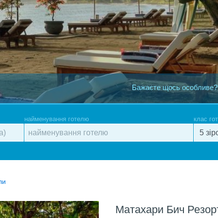
Бажаєте щось особливе?
найменування готелю
клас го
ли
Матахари Бич Резор