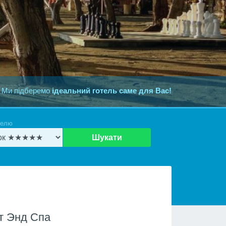
 Ми підберемо
ідеальний готель саме для Вас!
телю
Шукати
т Энд Спа