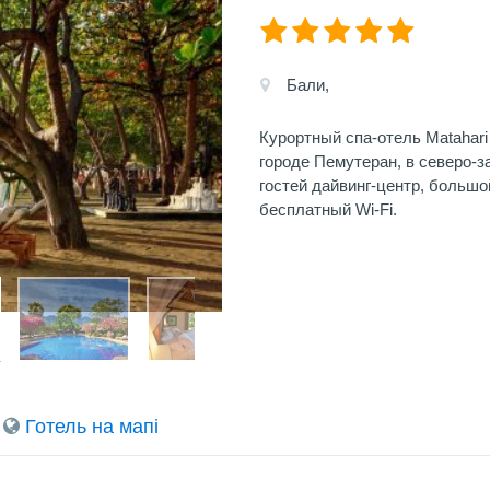
Бали,
Курортный спа-отель Matahar
городе Пемутеран, в северо-з
гостей дайвинг-центр, большо
бесплатный Wi-Fi.
Готель на мапi