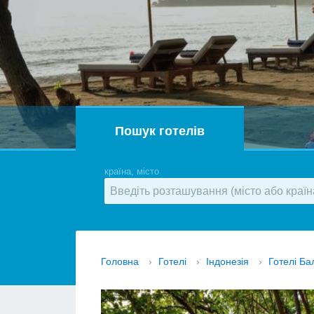
Пошук готелів
країна, місто
Головна
›
Готелі
›
Індонезія
›
Готелі Ба