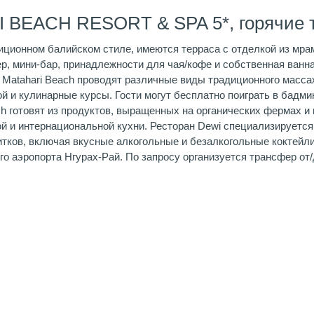
I BEACH RESORT & SPA 5*, горячие 
ционном балийском стиле, имеются терраса с отделкой из мра
р, мини-бар, принадлежности для чая/кофе и собственная ванна
 Matahari Beach проводят различные виды традиционного масса
й и кулинарные курсы. Гости могут бесплатно поиграть в бадмин
ch готовят из продуктов, выращенных на органических фермах и
 и интернациональной кухни. Ресторан Dewi специализируется 
ов, включая вкусные алкогольные и безалкогольные коктейли.
о аэропорта Нгурах-Рай. По запросу организуется трансфер от/