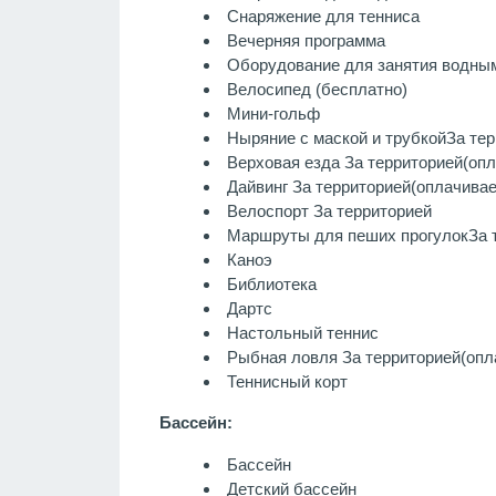
Снаряжение для тенниса
Вечерняя программа
Оборудование для занятия водны
Велосипед (бесплатно)
Мини-гольф
Ныряние с маской и трубкой
За те
Верховая езда
За территорией
(оп
Дайвинг
За территорией
(оплачивае
Велоспорт
За территорией
Маршруты для пеших прогулок
За 
Каноэ
Библиотека
Дартс
Настольный теннис
Рыбная ловля
За территорией
(опл
Теннисный корт
Бассейн:
Бассейн
Детский бассейн