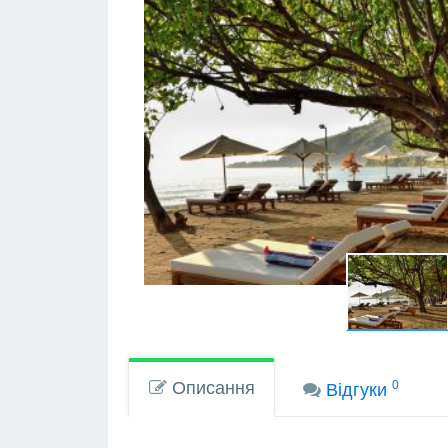
Описання
0
Вiдгуки