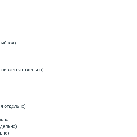
ый год)
ачивается отдельно)
я отдельно)
льно)
тдельно)
ьно)