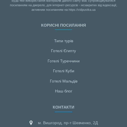
Будь-яке використання матеріалів даного сайту має супроводжуватися
посиланням на джерело, для інтернет-ресурсів - незакритих від індексації,
активним посиланням на https://vidpustka.ua
КОРИСНІ ПОСИЛАННЯ
Типи турів
Готелі Єгипту
Готелі Туреччини
Готелі Куби
Готелі Мальдiв
Наш блог
КОНТАКТИ
м. Вишгород, пр-т Шевченко, 2Д