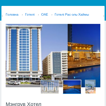
Головна
›
Готелі
›
ОАЕ
›
Готелі Рас-эль-Хаймы
Мэнгрув Хотел