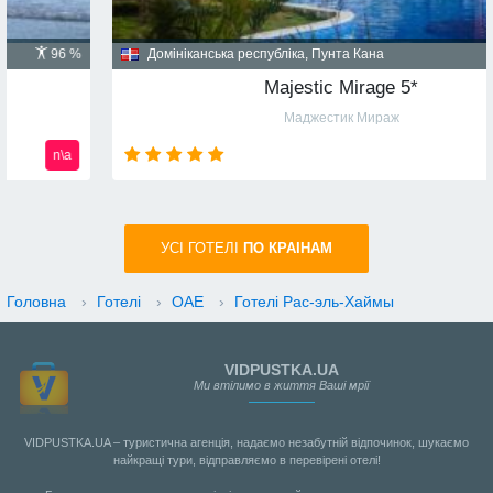
Домініканська республіка, Пунта Кана
91 %
Majestic Mirage 5*
Маджестик Мираж
n\a
УСI ГОТЕЛІ
ПО КРАIНАМ
Головна
›
Готелі
›
ОАЕ
›
Готелі Рас-эль-Хаймы
VIDPUSTKA.UA
Ми втілимо в життя Ваші мрії
VIDPUSTKA.UA – туристична агенція, надаємо незабутній відпочинок, шукаємо
найкращі тури, відправляємо в перевірені отелі!