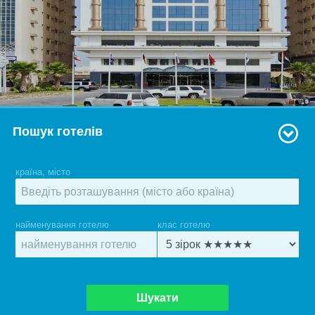
Пошук готелів
країна, місто
найменування готелю
клас готелю
Шукати