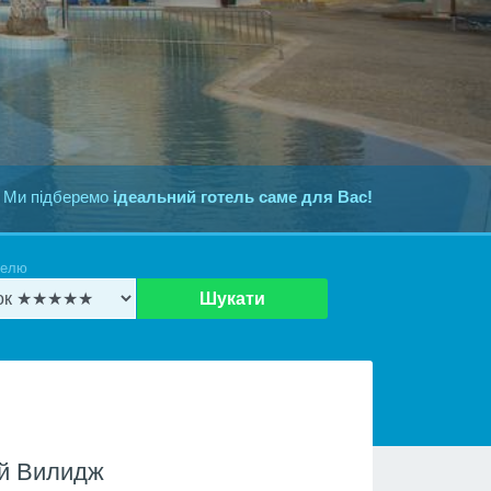
 Ми підберемо
ідеальний готель саме для Вас!
телю
Шукати
й Вилидж