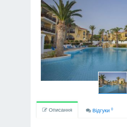
Описання
0
Вiдгуки