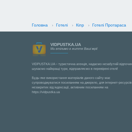
Головна
›
Готелі
›
Кіпр
›
Готелі Протараса
VIDPUSTKA.UA
Ми втілимо в життя Ваші мрії
VIDPUSTKA.UA – туристична агенція, надаємо незабутній відпочин
шукаємо найкращі тури, відправляємо в перевірені отелі!
Будь-яке використання матеріалів даного сайту має
супроводжуватися посиланням на джерело, для інтернет-ресурсів
незакритих від індексації, активним посиланням на
https://vidpustka.ua