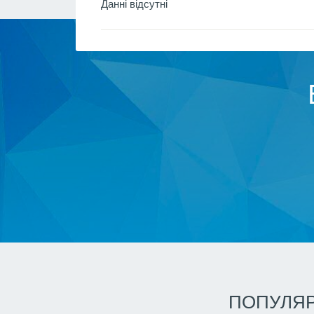
Даннi вiдсутнi
ПОПУЛЯР