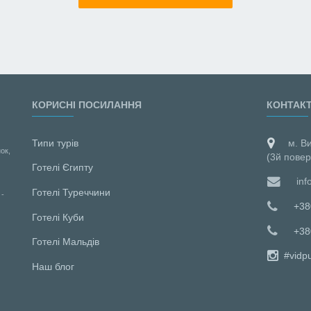
КОРИСНІ ПОСИЛАННЯ
КОНТАК
Типи турів
м. В
ок,
(3й повер
Готелі Єгипту
inf
Готелі Туреччини
 -
+38
Готелі Куби
+38
Готелі Мальдiв
#vidp
Наш блог