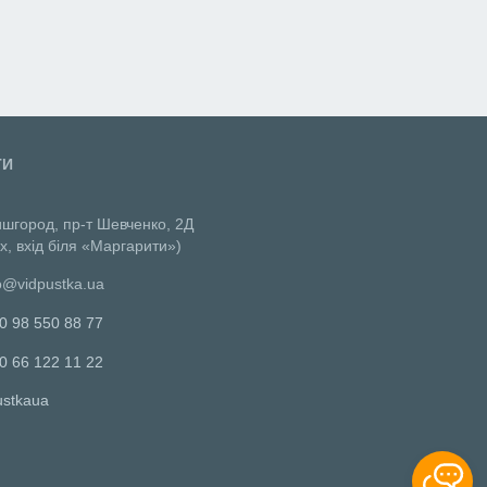
ТИ
ишгород, пр-т Шевченко, 2Д
х, вхід біля «Маргарити»)
o@vidpustka.ua
0 98 550 88 77
0 66 122 11 22
ustkaua