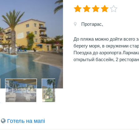
Протарас,
До пляжа можно дойти всего з
берегу моря, в окружении ста
Поездка до аэропорта Ларнака
открытый бассейн, 2 ресторан
Готель на мапi