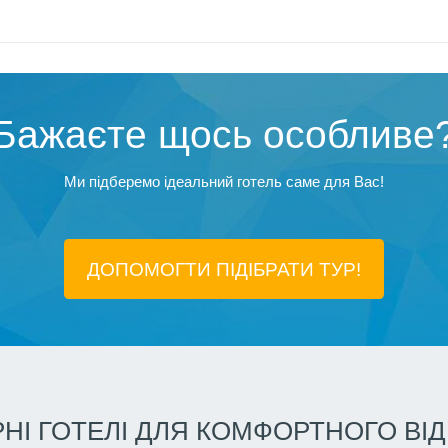
Бажаєте щось особливе
Ми підберемо ідеальний готель саме для Вас!
ДОПОМОГТИ ПІДIБРАТИ ТУР!
НІ ГОТЕЛІ ДЛЯ КОМФОРТНОГО ВІ