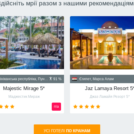
Здійсніть мрії разом з нашими рекомендаціям
Куба, Гавана
пет, Шарм-эль-Шейх
90 %
Santa Isabel 5*
Albatros Palace Resort Sharm El Sheikh 5* (ex Cyrene Grand Hotel & Spa 5*)
Санта Изабел
йон Montazah Ras Nasrani Bay
от
720
usd
УСI ГОТЕЛІ
ПО КРАIНАМ