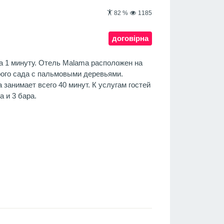
82
%
1185
договірна
а 1 минуту. Отель Malama расположен на
рого сада с пальмовыми деревьями.
 занимает всего 40 минут. К услугам гостей
а и 3 бара.