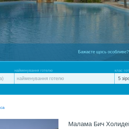
Бажаєте щось особливе?
найменування готелю
клас го
аса
Малама Бич Холиде