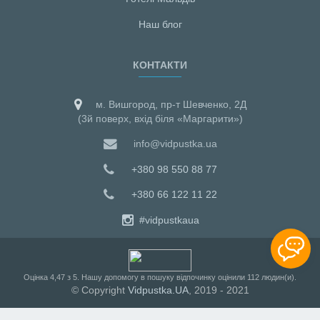
Наш блог
КОНТАКТИ
м. Вишгород, пр-т Шевченко, 2Д
(3й поверх, вхід біля «Маргарити»)
info@vidpustka.ua
+380 98 550 88 77
+380 66 122 11 22
#vidpustkaua
Оцiнка
4,47
з
5
. Нашу допомогу в пошуку відпочинку оцінили
112
людин(и).
© Copyright
Vidpustka.UA
, 2019 - 2021