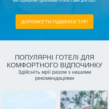
Ми підберемо ідеальний готель саме для Вас!
ДОПОМОГТИ ПІДIБРАТИ ТУР!
ПОПУЛЯРНІ ГОТЕЛІ ДЛЯ
КОМФОРТНОГО ВІДПОЧИНКУ
Здійсніть мрії разом з нашими
рекомендаціями