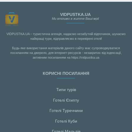
VIDPUSTKA.UA
Ми втілимо в життя Ваші мрії
VIDPUSTKA.UA – туристична агенція, надаємо незабутній відпочинок, шукаємо
найкращі тури, відправляємо в перевірені отелі!
Будь-яке використання матеріалів даного сайту має супроводжуватися
посиланням на джерело, для інтернет-ресурсів - незакритих від індексації,
активним посиланням на https://vidpustka.ua
КОРИСНІ ПОСИЛАННЯ
Типи турів
Готелі Єгипту
Готелі Туреччини
Готелі Куби
Готелі Мальдiв