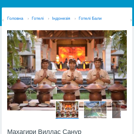
Головна
›
Готелі
›
Індонезія
›
Готелі Бали
Махагири Виллас Санур