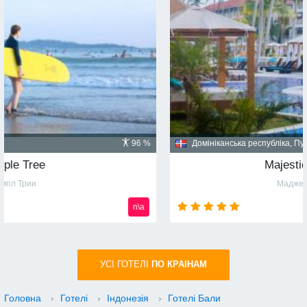
Домініканська республіка, Пунта Кана
91 %
Majestic Mirage 5*
Маджестик Мираж
n\a
УСI ГОТЕЛІ
ПО КРАIНАМ
Головна
›
Готелі
›
Індонезія
›
Готелі Бали