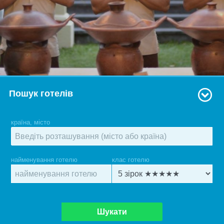
Пошук готелів
країна, місто
найменування готелю
клас готелю
Шукати