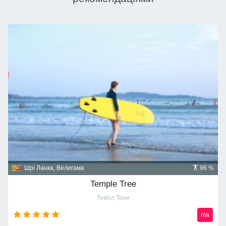
Домініканська республіка, Пунта Кана
91 %
Majestic Mirage 5*
Маджестик Мираж
n\a