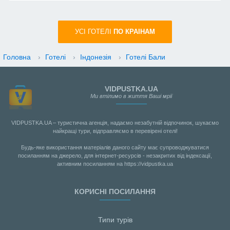
УСI ГОТЕЛІ
ПО КРАIНАМ
Головна
›
Готелі
›
Індонезія
›
Готелі Бали
VIDPUSTKA.UA
Ми втілимо в життя Ваші мрії
VIDPUSTKA.UA – туристична агенція, надаємо незабутній відпочинок, шукаємо
найкращі тури, відправляємо в перевірені отелі!
Будь-яке використання матеріалів даного сайту має супроводжуватися
посиланням на джерело, для інтернет-ресурсів - незакритих від індексації,
активним посиланням на https://vidpustka.ua
КОРИСНІ ПОСИЛАННЯ
Типи турів