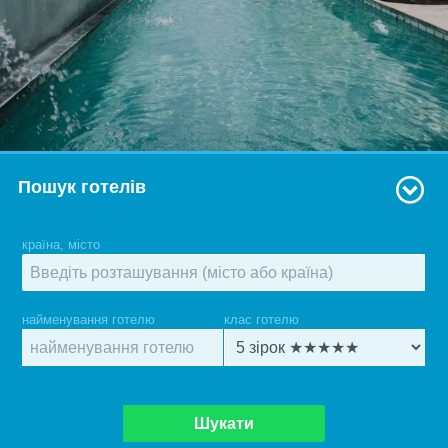
Пошук готелів
країна, місто
найменування готелю
клас готелю
Шукати