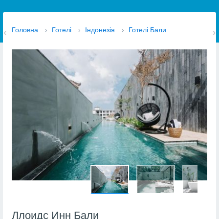
Головна
›
Готелі
›
Індонезія
›
Готелі Бали
Ллоидс Инн Бали