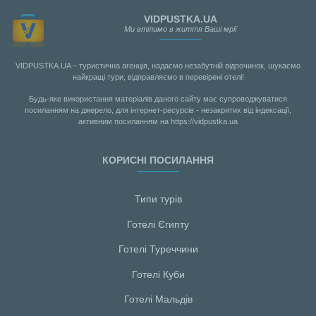
VIDPUSTKA.UA
Ми втілимо в життя Ваші мрії
VIDPUSTKA.UA – туристична агенція, надаємо незабутній відпочинок, шукаємо
найкращі тури, відправляємо в перевірені отелі!
Будь-яке використання матеріалів даного сайту має супроводжуватися
посиланням на джерело, для інтернет-ресурсів - незакритих від індексації,
активним посиланням на https://vidpustka.ua
КОРИСНІ ПОСИЛАННЯ
Типи турів
Готелі Єгипту
Готелі Туреччини
Готелі Куби
Готелі Мальдiв