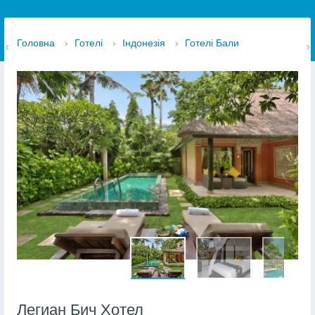
Головна
›
Готелі
›
Індонезія
›
Готелі Бали
Легиан Бич Хотел