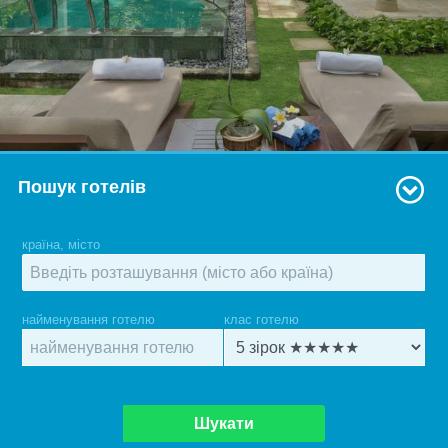
Пошук готелів
країна, місто
найменування готелю
клас готелю
Шукати