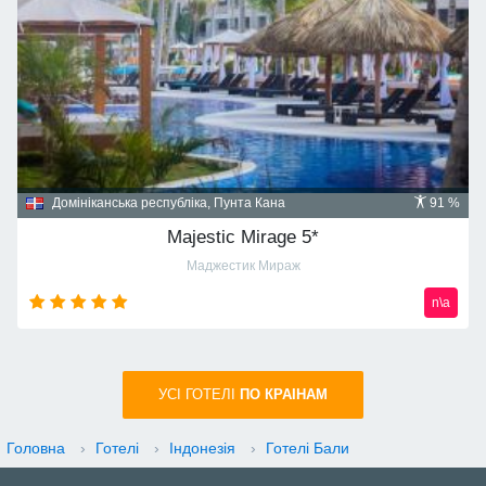
Домініканська республіка, Пунта Кана
91 %
Majestic Mirage 5*
Маджестик Мираж
n\a
УСI ГОТЕЛІ
ПО КРАIНАМ
Головна
›
Готелі
›
Індонезія
›
Готелі Бали