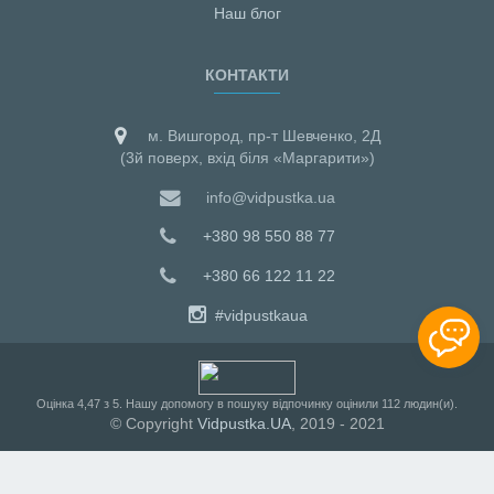
Наш блог
КОНТАКТИ
м. Вишгород, пр-т Шевченко, 2Д
(3й поверх, вхід біля «Маргарити»)
info@vidpustka.ua
+380 98 550 88 77
+380 66 122 11 22
#vidpustkaua
Оцiнка
4,47
з
5
. Нашу допомогу в пошуку відпочинку оцінили
112
людин(и).
© Copyright
Vidpustka.UA
, 2019 - 2021