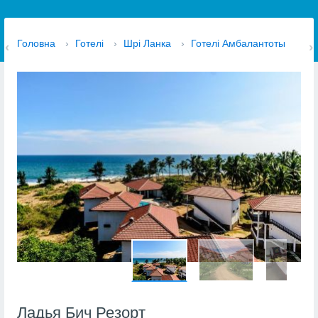
Головна
›
Готелі
›
Шрі Ланка
›
Готелі Амбалантоты
Ладья Бич Резорт