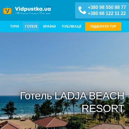
+380 98 550 88 77
+380 66 122 11 22
ТУРИ
ГОТЕЛІ
КРАЇНИ
ПУБЛІКАЦІЇ
ПІДІБРАТИ ТУР
Готель LADJA BEACH
RESORT