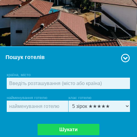
Пошук готелів
країна, місто
найменування готелю
клас готелю
Шукати