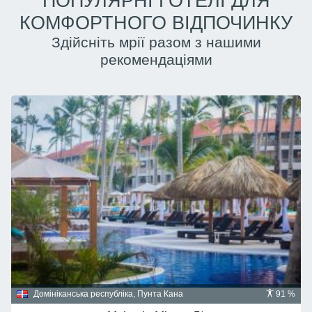
ПОПУЛЯРНІ ГОТЕЛІ ДЛЯ
КОМФОРТНОГО ВІДПОЧИНКУ
Здійсніть мрії разом з нашими
рекомендаціями
Домініканська республіка, Пунта Кана
91 %