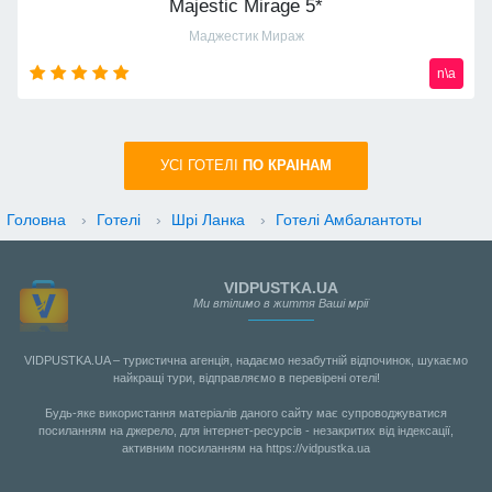
Majestic Mirage 5*
Маджестик Мираж
n\a
УСI ГОТЕЛІ
ПО КРАIНАМ
Головна
›
Готелі
›
Шрі Ланка
›
Готелі Амбалантоты
VIDPUSTKA.UA
Ми втілимо в життя Ваші мрії
VIDPUSTKA.UA – туристична агенція, надаємо незабутній відпочинок, шукаємо
найкращі тури, відправляємо в перевірені отелі!
Будь-яке використання матеріалів даного сайту має супроводжуватися
посиланням на джерело, для інтернет-ресурсів - незакритих від індексації,
активним посиланням на https://vidpustka.ua