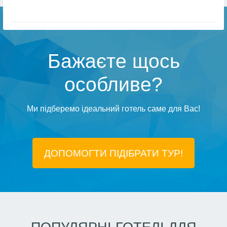
Бажаєте щось
особливе?
Ми підберемо ідеальний готель саме для Вас!
ДОПОМОГТИ ПІДIБРАТИ ТУР!