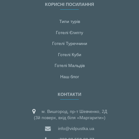
КОРИСНІ ПОСИЛАННЯ
Типи турів
Готелі Єгипту
Готелі Туреччини
Готелі Куби
Готелі Мальдiв
Наш блог
КОНТАКТИ
м. Вишгород, пр-т Шевченко, 2Д
(3й поверх, вхід біля «Маргарити»)
info@vidpustka.ua