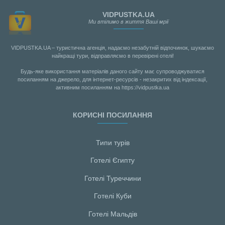
VIDPUSTKA.UA
Ми втілимо в життя Ваші мрії
VIDPUSTKA.UA – туристична агенція, надаємо незабутній відпочинок, шукаємо
найкращі тури, відправляємо в перевірені отелі!
Будь-яке використання матеріалів даного сайту має супроводжуватися
посиланням на джерело, для інтернет-ресурсів - незакритих від індексації,
активним посиланням на https://vidpustka.ua
КОРИСНІ ПОСИЛАННЯ
Типи турів
Готелі Єгипту
Готелі Туреччини
Готелі Куби
Готелі Мальдiв