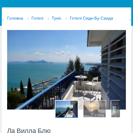
Головна
›
Готелі
›
Туніс
›
Готелі Сиди-Бу-Саида
Ла Вилла Блю