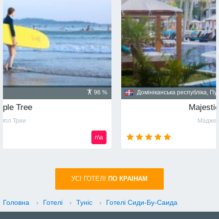
Домініканська республіка, Пунта Кана
91 %
Majestic Mirage 5*
Маджестик Мираж
n\a
УСI ГОТЕЛІ
ПО КРАIНАМ
Головна
›
Готелі
›
Туніс
›
Готелі Сиди-Бу-Саида