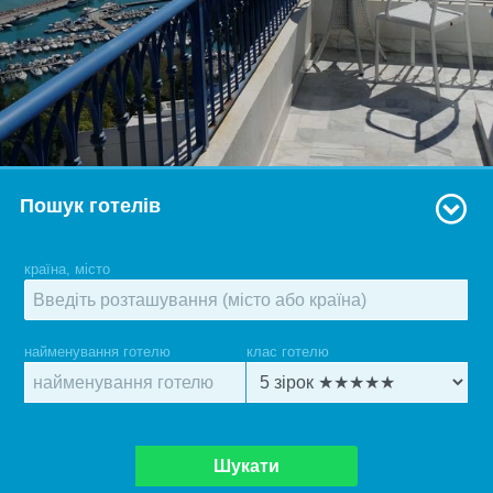
Пошук готелів
країна, місто
найменування готелю
клас готелю
Шукати