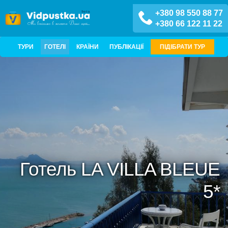
+380 98 550 88 77
+380 66 122 11 22
ТУРИ
ГОТЕЛІ
КРАЇНИ
ПУБЛІКАЦІЇ
ПІДІБРАТИ ТУР
Готель LA VILLA BLEUE
5*