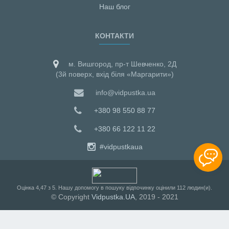
Наш блог
КОНТАКТИ
м. Вишгород, пр-т Шевченко, 2Д
(3й поверх, вхід біля «Маргарити»)
info@vidpustka.ua
+380 98 550 88 77
+380 66 122 11 22
#vidpustkaua
Оцiнка
4,47
з
5
. Нашу допомогу в пошуку відпочинку оцінили
112
людин(и).
© Copyright
Vidpustka.UA
, 2019 - 2021