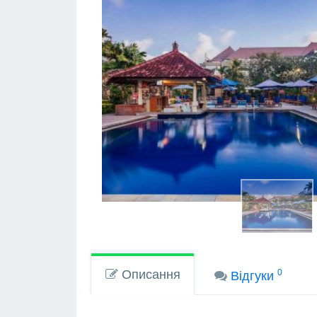
Описання
0
Вiдгуки