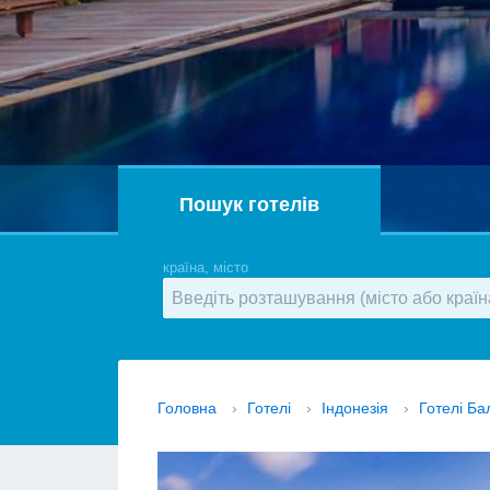
Пошук готелів
країна, місто
Головна
›
Готелі
›
Індонезія
›
Готелі Ба