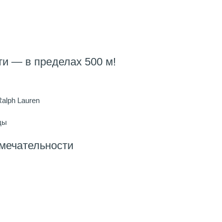
и — в пределах 500 м!
alph Lauren
ды
мечательности