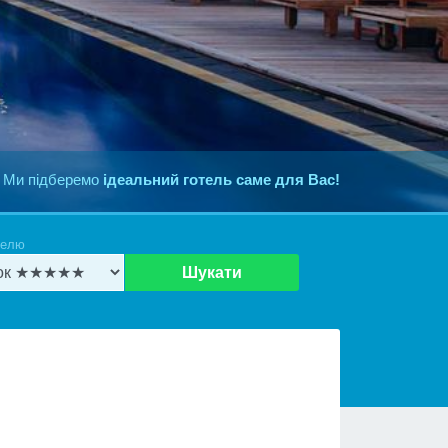
 Ми підберемо
ідеальний готель саме для Вас!
телю
Шукати