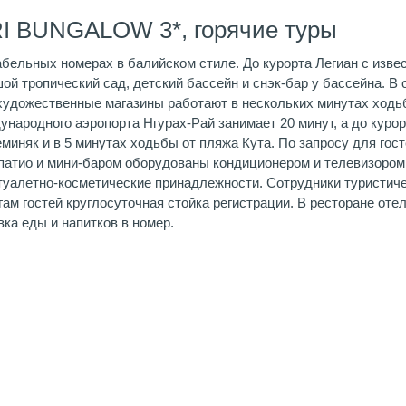
I BUNGALOW 3*, горячие туры
бельных номерах в балийском стиле. До курорта Легиан с изв
ой тропический сад, детский бассейн и снэк-бар у бассейна. В 
художественные магазины работают в нескольких минутах ходьб
дународного аэропорта Нгурах-Рай занимает 20 минут, а до куро
миняк и в 5 минутах ходьбы от пляжа Кута. По запросу для гост
 патио и мини-баром оборудованы кондиционером и телевизором.
уалетно-косметические принадлежности. Сотрудники туристиче
ам гостей круглосуточная стойка регистрации. В ресторане отел
ка еды и напитков в номер.