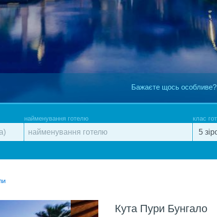
Бажаєте щось особливе?
найменування готелю
клас го
ли
Кута Пури Бунгало