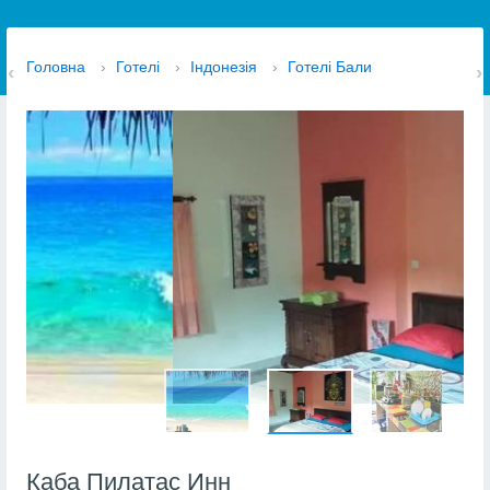
Головна
›
Готелі
›
Індонезія
›
Готелі Бали
Каба Пилатас Инн