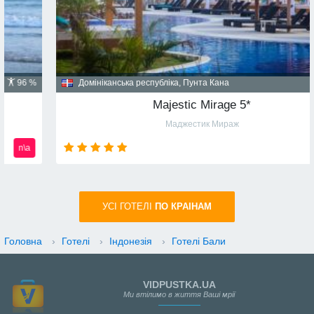
Домініканська республіка, Пунта Кана
91 %
Majestic Mirage 5*
Маджестик Мираж
n\a
УСI ГОТЕЛІ
ПО КРАIНАМ
Головна
›
Готелі
›
Індонезія
›
Готелі Бали
VIDPUSTKA.UA
Ми втілимо в життя Ваші мрії