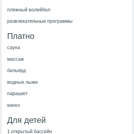
пляжный волейбол
развлекательные программы
Платно
сауна
массаж
бильярд
водные лыжи
парашют
каноэ
Для детей
1 открытый бассейн