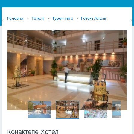
Головна
›
Готелі
›
Туреччина
›
Готелі Аланії
Конактепе Хотел