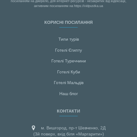
посиланням на джерело, для інтернет-ресурсів - незакритих від індексації,
активним посиланням на https://vidpustka.ua
КОРИСНІ ПОСИЛАННЯ
Типи турів
Готелі Єгипту
Готелі Туреччини
Готелі Куби
Готелі Мальдiв
Наш блог
КОНТАКТИ
м. Вишгород, пр-т Шевченко, 2Д
(3й поверх, вхід біля «Маргарити»)