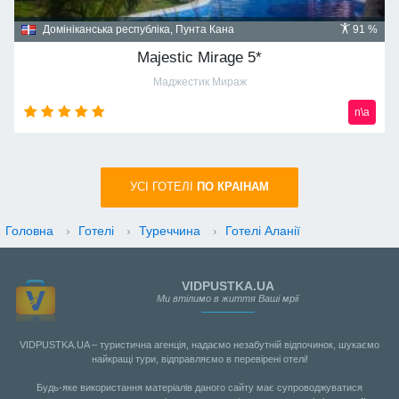
Домініканська республіка, Пунта Кана
91 %
Majestic Mirage 5*
Маджестик Мираж
n\a
УСI ГОТЕЛІ
ПО КРАIНАМ
Головна
›
Готелі
›
Туреччина
›
Готелі Аланії
VIDPUSTKA.UA
Ми втілимо в життя Ваші мрії
VIDPUSTKA.UA – туристична агенція, надаємо незабутній відпочинок, шукаємо
найкращі тури, відправляємо в перевірені отелі!
Будь-яке використання матеріалів даного сайту має супроводжуватися