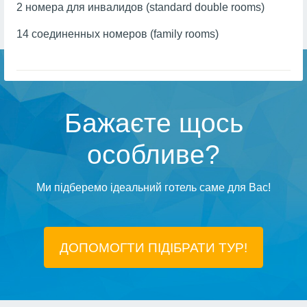
2 номера для инвалидов (standard double rooms)
14 cоединенных номеров (family rooms)
Бажаєте щось
особливе?
Ми підберемо ідеальний готель саме для Вас!
ДОПОМОГТИ ПІДIБРАТИ ТУР!