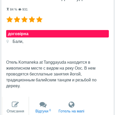
84
%
931
договірна
Бали,
Отель Komaneka at Tanggayuda находится в
живописном месте с видом на реку Оос. В нем
проводятся бесплатные занятия йогой,
традиционным балийским танцем и резьбой по
дереву.
0
Описання
Вiдгуки
Готель на мапi