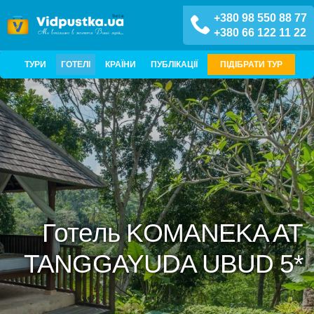
+380 98 550 88 77
+380 66 122 11 22
ТУРИ
ГОТЕЛІ
КРАЇНИ
ПУБЛІКАЦІЇ
ПІДІБРАТИ ТУР
Готель KOMANEKA AT
TANGGAYUDA UBUD 5*