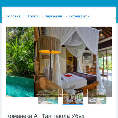
Головна
›
Готелі
›
Індонезія
›
Готелі Бали
Команека Ат Танггаюда Убуд