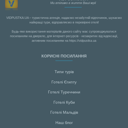
Ми втілимо в життя Ваші мрії
VIDPUSTKA.UA – туристична агенція, надаємо незабутній відпочинок, шукаємо
найкращі тури, відправляємо в перевірені отелі!
Будь-яке використання матеріалів даного сайту має супроводжуватися
посиланням на джерело, для інтернет-ресурсів - незакритих від індексації,
активним посиланням на https://vidpustka.ua
КОРИСНІ ПОСИЛАННЯ
Типи турів
Готелі Єгипту
Готелі Туреччини
Готелі Куби
Готелі Мальдiв
Наш блог