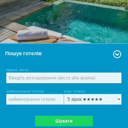
Пошук готелів
країна, місто
найменування готелю
клас готелю
Шукати