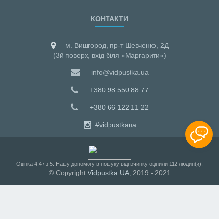
КОНТАКТИ
м. Вишгород, пр-т Шевченко, 2Д
(3й поверх, вхід біля «Маргарити»)
info@vidpustka.ua
+380 98 550 88 77
+380 66 122 11 22
#vidpustkaua
Оцiнка
4,47
з
5
. Нашу допомогу в пошуку відпочинку оцінили
112
людин(и).
© Copyright
Vidpustka.UA
, 2019 - 2021