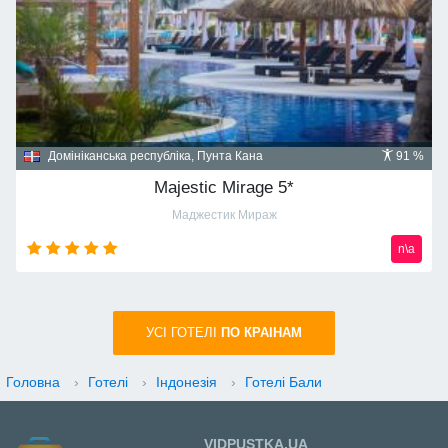
Домініканська республіка, Пунта Кана
91 %
Majestic Mirage 5*
Маджестик Мираж
n\a
УСI ГОТЕЛІ
ПО КРАIНАМ
Головна
›
Готелі
›
Індонезія
›
Готелі Бали
VIDPUSTKA.UA