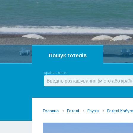
Пошук готелів
країна, місто
Головна
›
Готелі
›
Грузія
›
Готелі Кобул