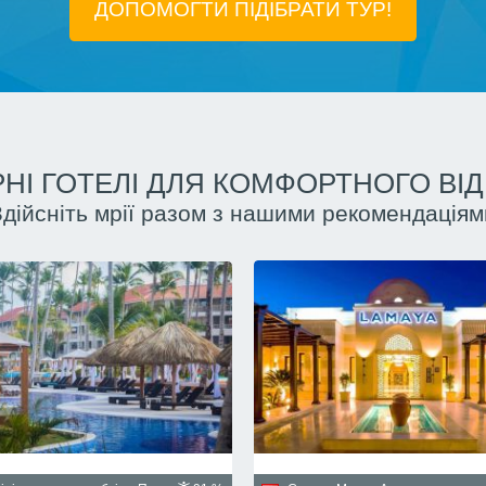
ДОПОМОГТИ ПІДIБРАТИ ТУР!
НІ ГОТЕЛІ ДЛЯ КОМФОРТНОГО ВІ
Здійсніть мрії разом з нашими рекомендаціям
Куба, Гавана