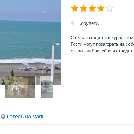
Кобулети,
Отель находится в курортном 
Гости могут позагорать на со
открытом бассейне и отведать
Готель на мапi