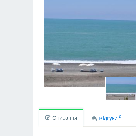
Описання
0
Вiдгуки