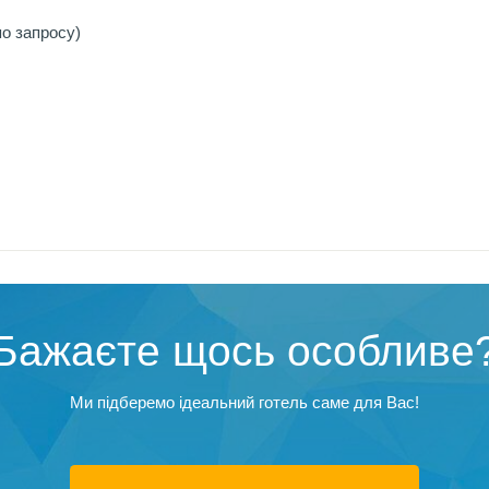
о запросу)
Бажаєте щось особливе
Ми підберемо ідеальний готель саме для Вас!