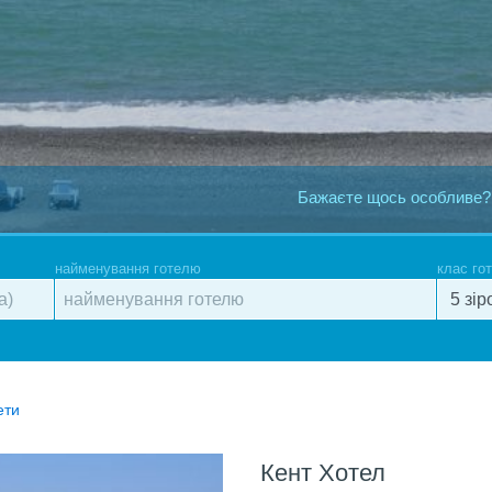
Бажаєте щось особливе?
найменування готелю
клас го
ети
Кент Хотел