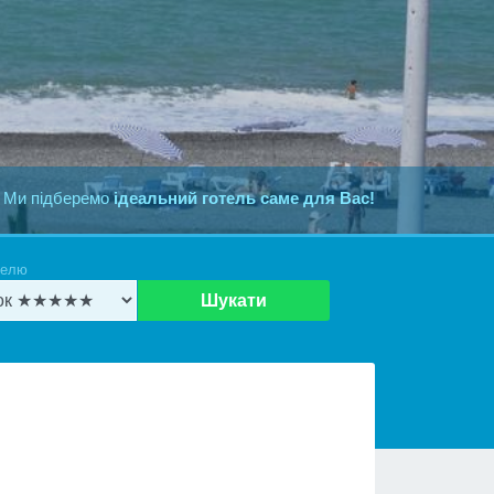
 Ми підберемо
ідеальний готель саме для Вас!
телю
Шукати