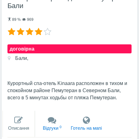
Бали
89
%
969
договірна
Бали,
Курортный спа-отель Kinaara расположен в тихом и
спокойном районе Пемутеран в Северном Бали,
всего в 5 минутах ходьбы от пляжа Пемутеран.
0
Описання
Вiдгуки
Готель на мапi