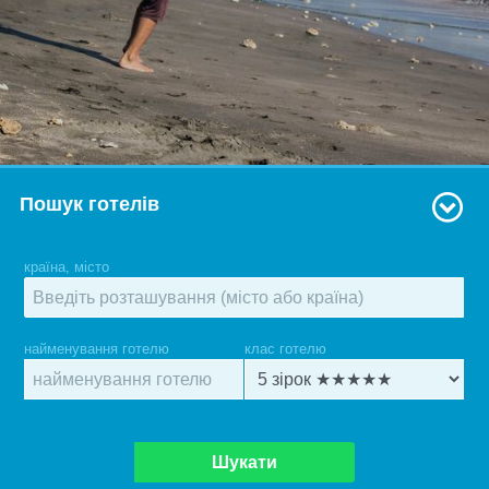
Пошук готелів
країна, місто
найменування готелю
клас готелю
Шукати