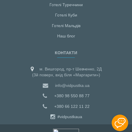
Готелі Туреччини
Готелі Куби
Готелі Мальдiв
Наш блог
КОНТАКТИ
м. Вишгород, пр-т Шевченко, 2Д
(3й поверх, вхід біля «Маргарити»)
info@vidpustka.ua
+380 98 550 88 77
+380 66 122 11 22
#vidpustkaua