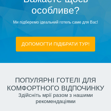
особливе?
Ми підберемо ідеальний готель саме для Вас!
ДОПОМОГТИ ПІДIБРАТИ ТУР!
ПОПУЛЯРНІ ГОТЕЛІ ДЛЯ
КОМФОРТНОГО ВІДПОЧИНКУ
Здійсніть мрії разом з нашими
рекомендаціями