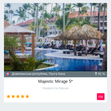
Домініканська республіка, Пунта Кана
91 %
Majestic Mirage 5*
Маджестик Мираж
n\a