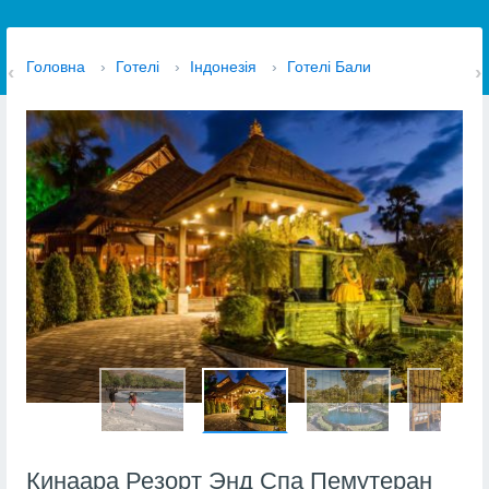
Головна
›
Готелі
›
Індонезія
›
Готелі Бали
Кинаара Резорт Энд Спа Пемутеран