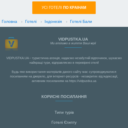
УСI ГОТЕЛІ
ПО КРАIНАМ
Головна
›
Готелі
›
Індонезія
›
Готелі Бали
VIDPUSTKA.UA
Ми втілимо в життя Ваші мрії
VIDPUSTKA.UA – туристична агенція, надаємо незабутній відпочинок, шукаємо
найкращі тури, відправляємо в перевірені отелі!
Будь-яке використання матеріалів даного сайту має супроводжуватися
посиланням на джерело, для інтернет-ресурсів - незакритих від індексації,
активним посиланням на https://vidpustka.ua
КОРИСНІ ПОСИЛАННЯ
Типи турів
Готелі Єгипту