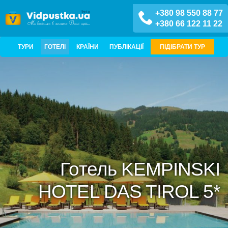
+380 98 550 88 77
+380 66 122 11 22
ТУРИ
ГОТЕЛІ
КРАЇНИ
ПУБЛІКАЦІЇ
ПІДІБРАТИ ТУР
Готель KEMPINSKI
HOTEL DAS TIROL 5*