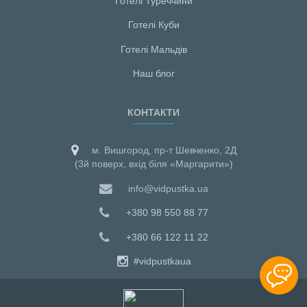
Готелі Туреччини
Готелі Куби
Готелі Мальдiв
Наш блог
КОНТАКТИ
м. Вишгород, пр-т Шевченко, 2Д
(3й поверх, вхід біля «Маргарити»)
info@vidpustka.ua
+380 98 550 88 77
+380 66 122 11 22
#vidpustkaua