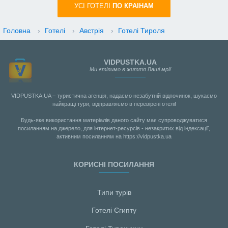
УСI ГОТЕЛІ
ПО КРАIНАМ
Головна
›
Готелі
›
Австрія
›
Готелі Тироля
VIDPUSTKA.UA
Ми втілимо в життя Ваші мрії
VIDPUSTKA.UA – туристична агенція, надаємо незабутній відпочинок, шукаємо
найкращі тури, відправляємо в перевірені отелі!
Будь-яке використання матеріалів даного сайту має супроводжуватися
посиланням на джерело, для інтернет-ресурсів - незакритих від індексації,
активним посиланням на https://vidpustka.ua
КОРИСНІ ПОСИЛАННЯ
Типи турів
Готелі Єгипту