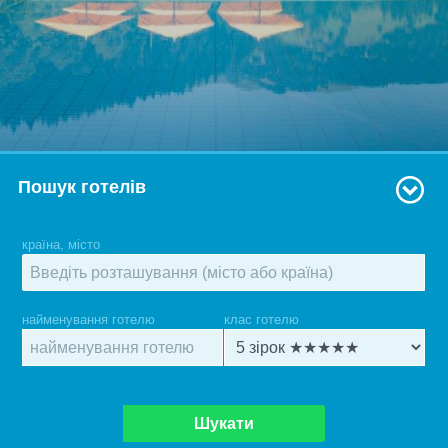
Пошук готелів
країна, місто
найменування готелю
клас готелю
Шукати