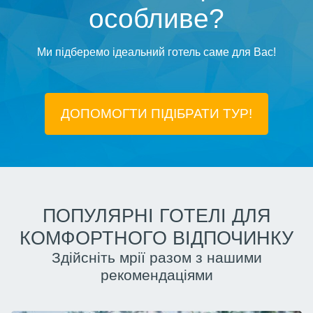
особливе?
Ми підберемо ідеальний готель саме для Вас!
ДОПОМОГТИ ПІДIБРАТИ ТУР!
ПОПУЛЯРНІ ГОТЕЛІ ДЛЯ
КОМФОРТНОГО ВІДПОЧИНКУ
Здійсніть мрії разом з нашими
рекомендаціями