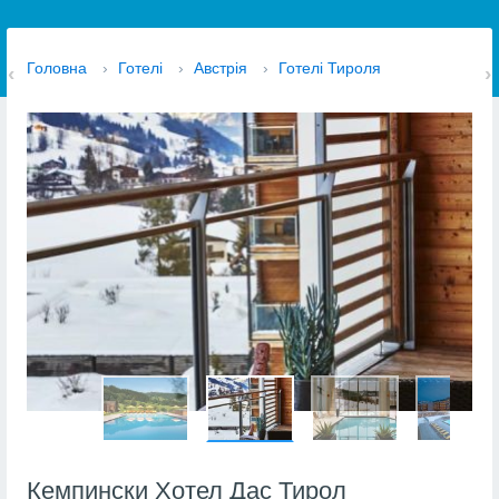
Головна
›
Готелі
›
Австрія
›
Готелі Тироля
Кемпински Хотел Дас Тирол