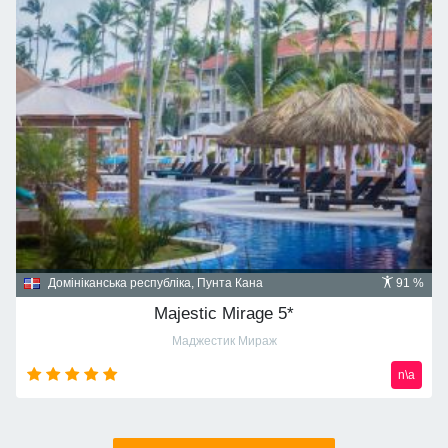
Домініканська республіка, Пунта Кана
91 %
Majestic Mirage 5*
Маджестик Мираж
n\a