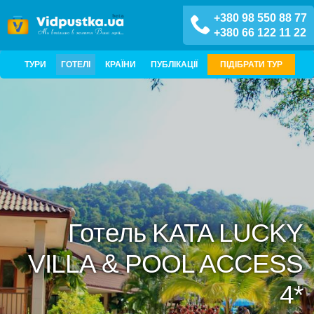
+380 98 550 88 77
+380 66 122 11 22
ТУРИ
ГОТЕЛІ
КРАЇНИ
ПУБЛІКАЦІЇ
ПІДІБРАТИ ТУР
Готель KATA LUCKY
VILLA & POOL ACCESS
4*