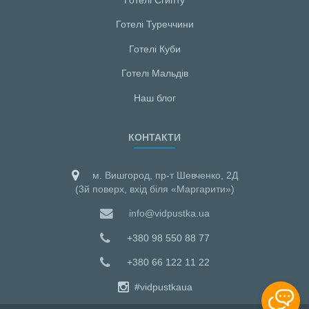
Готелі Туреччини
Готелі Куби
Готелі Мальдiв
Наш блог
КОНТАКТИ
м. Вишгород, пр-т Шевченко, 2Д
(3й поверх, вхід біля «Маргарити»)
info@vidpustka.ua
+380 98 550 88 77
+380 66 122 11 22
#vidpustkaua