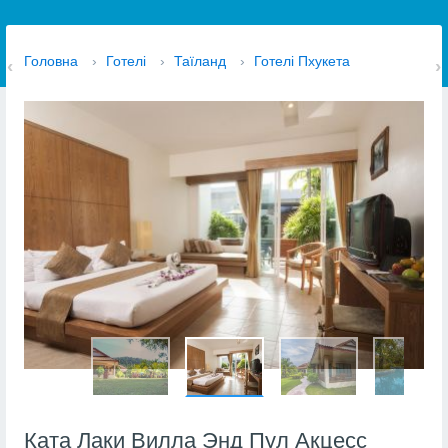
Головна
›
Готелі
›
Таїланд
›
Готелі Пхукета
Ката Лаки Вилла Энд Пул Акцесс