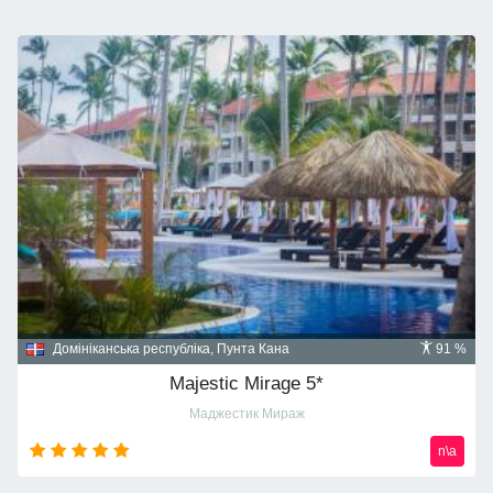
Домініканська республіка, Пунта Кана
91 %
Majestic Mirage 5*
Маджестик Мираж
n\a