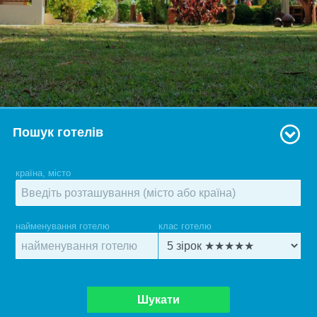
Пошук готелів
країна, місто
найменування готелю
клас готелю
Шукати