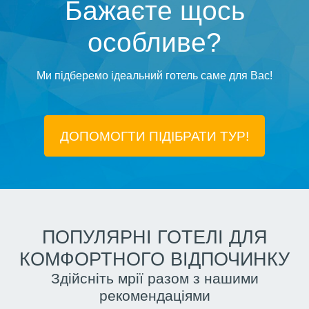
Бажаєте щось
особливе?
Ми підберемо ідеальний готель саме для Вас!
ДОПОМОГТИ ПІДIБРАТИ ТУР!
ПОПУЛЯРНІ ГОТЕЛІ ДЛЯ
КОМФОРТНОГО ВІДПОЧИНКУ
Здійсніть мрії разом з нашими
рекомендаціями