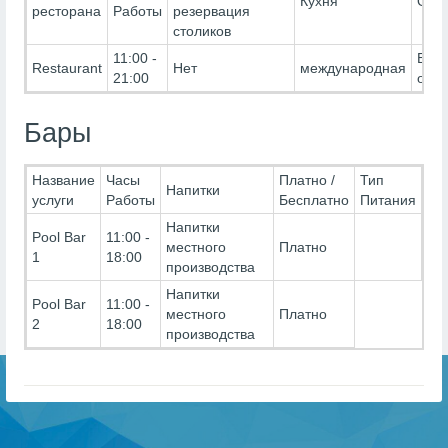
Кухня
Огр
ресторана
Работы
резервация
столиков
11:00 -
Без
Restaurant
Нет
международная
21:00
огра
Бары
Название
Часы
Платно /
Тип
Напитки
услуги
Работы
Бесплатно
Питания
Напитки
Pool Bar
11:00 -
местного
Платно
1
18:00
производства
Напитки
Pool Bar
11:00 -
местного
Платно
2
18:00
производства