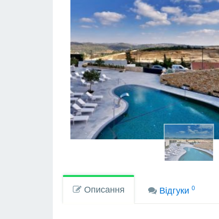
Описання
0
Вiдгуки