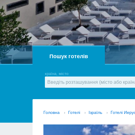
Пошук готелів
країна, місто
Головна
›
Готелі
›
Ізраїль
›
Готелі Иер