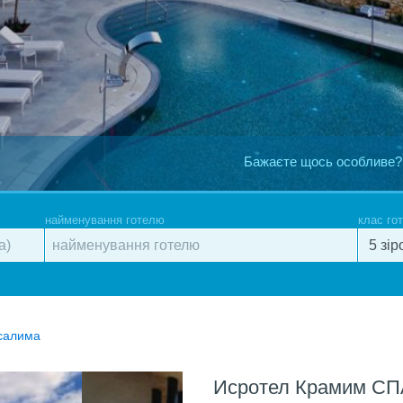
Бажаєте щось особливе?
найменування готелю
клас го
усалима
Исротел Крамим СП