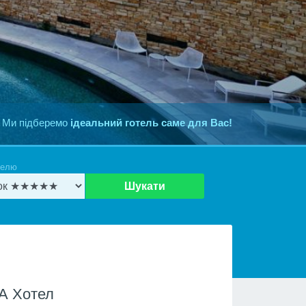
 Ми підберемо
ідеальний готель саме для Вас!
телю
Шукати
А Хотел