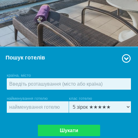
Пошук готелів
країна, місто
найменування готелю
клас готелю
Шукати