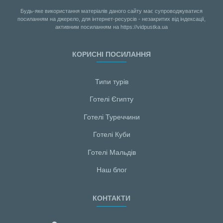
Будь-яке використання матеріалів даного сайту має супроводжуватися
посиланням на джерело, для інтернет-ресурсів - незакритих від індексації,
активним посиланням на https://vidpustka.ua
КОРИСНІ ПОСИЛАННЯ
Типи турів
Готелі Єгипту
Готелі Туреччини
Готелі Куби
Готелі Мальдiв
Наш блог
КОНТАКТИ