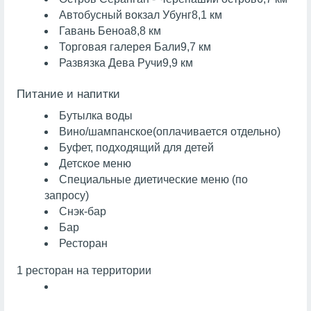
Автобусный вокзал Убунг
8,1 км
Гавань Беноа
8,8 км
Торговая галерея Бали
9,7 км
Развязка Дева Ручи
9,9 км
Питание и напитки
Бутылка воды
Вино/шампанское
(оплачивается отдельно)
Буфет, подходящий для детей
Детское меню
Специальные диетические меню (по
запросу)
Снэк-бар
Бар
Ресторан
1 ресторан на территории