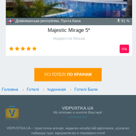
Домініканська республіка, Пунта Кана
91 %
Majestic Mirage 5*
Маджестик Мираж
n\a
УСI ГОТЕЛІ
ПО КРАIНАМ
Головна
›
Готелі
›
Індонезія
›
Готелі Бали
VIDPUSTKA.UA
Ми втілимо в життя Ваші мрії
VIDPUSTKA.UA – туристична агенція, надаємо незабутній відпочинок, шукаємо
найкращі тури, відправляємо в перевірені отелі!