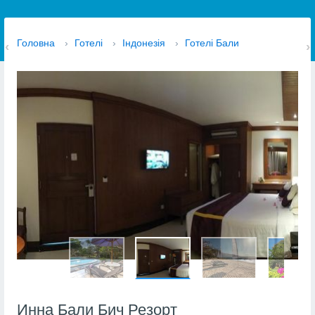
Головна
›
Готелі
›
Індонезія
›
Готелі Бали
Инна Бали Бич Резорт