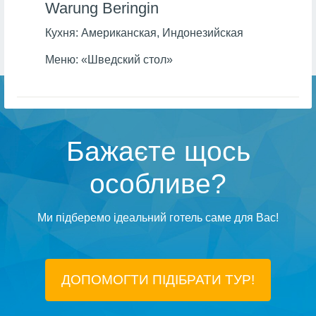
Warung Beringin
Кухня:
Американская, Индонезийская
Меню:
«Шведский стол»
Бажаєте щось
особливе?
Ми підберемо ідеальний готель саме для Вас!
ДОПОМОГТИ ПІДIБРАТИ ТУР!