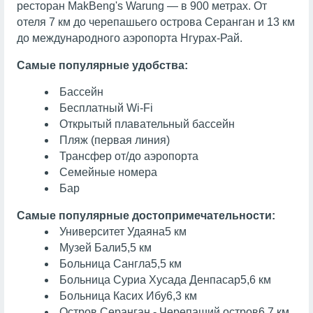
ресторан MakBeng's Warung — в 900 метрах. От
отеля 7 км до черепашьего острова Серанган и 13 км
до международного аэропорта Нгурах-Рай.
Самые популярные удобства:
Бассейн
Бесплатный Wi-Fi
Открытый плавательный бассейн
Пляж (первая линия)
Трансфер от/до аэропорта
Семейные номера
Бар
Самые популярные достопримечательности:
Университет Удаяна
5 км
Музей Бали
5,5 км
Больница Сангла
5,5 км
Больница Суриа Хусада Денпасар
5,6 км
Больница Касих Ибу
6,3 км
Остров Серанган - Черепаший остров
6,7 км