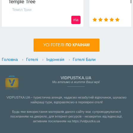
Majestic Mirage 5*
Маджестик Мираж
n\a
УСI ГОТЕЛІ
ПО КРАIНАМ
Головна
›
Готелі
›
Індонезія
›
Готелі Бали
VIDPUSTKA.UA
Ми втілимо в життя Ваші мрії
VIDPUSTKA.UA – туристична агенція, надаємо незабутній відпочинок, шукаємо
найкращі тури, відправляємо в перевірені отелі!
Будь-яке використання матеріалів даного сайту має супроводжуватися
посиланням на джерело, для інтернет-ресурсів - незакритих від індексації,
активним посиланням на https://vidpustka.ua