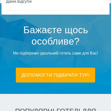
Даннi вiдсутнi
Бажаєте щось
особливе?
Ми підберемо ідеальний готель саме для Вас!
ДОПОМОГТИ ПІДIБРАТИ ТУР!