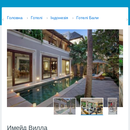
Головна
›
Готелі
›
Індонезія
›
Готелі Бали
Имейд Вилла