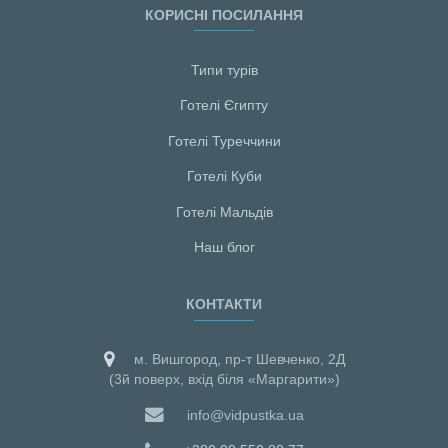
КОРИСНІ ПОСИЛАННЯ
Типи турів
Готелі Єгипту
Готелі Туреччини
Готелі Куби
Готелі Мальдiв
Наш блог
КОНТАКТИ
м. Вишгород, пр-т Шевченко, 2Д
(3й поверх, вхід біля «Маргарити»)
info@vidpustka.ua