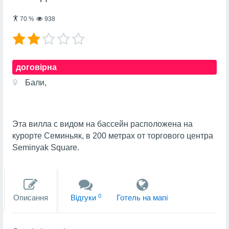
70
%
938
договірна
Бали,
Эта вилла с видом на бассейн расположена на
курорте Семиньяк, в 200 метрах от торгового центра
Seminyak Square.
0
Описання
Вiдгуки
Готель на мапi